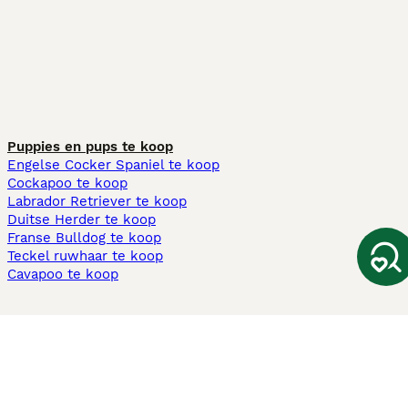
Puppies en pups te koop
Engelse Cocker Spaniel te koop
Cockapoo te koop
Labrador Retriever te koop
Duitse Herder te koop
Franse Bulldog te koop
Teckel ruwhaar te koop
Cavapoo te koop
Andere populaire pagina's
Honden te koop in Amsterdam
Pups te koop Limburg​
Pups te koop Friesland​
Honden te koop in Gelderland