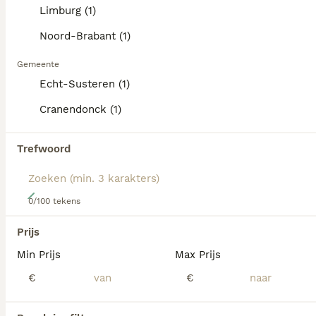
dezelfde categorie.
informatie over dit hondenras.
Limburg (1)
Noord-Brabant (1)
ADVANCED
Gemeente
Echt-Susteren (1)
Cranendonck (1)
Trefwoord
12
0/100 tekens
australian shepherd pups met stamboom
Prijs
Min Prijs
Max Prijs
Australian Shepherd
1 week
1
4
€ 1.850
€
€
Leeftijd
Prijs
Geslacht