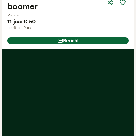
boomer
Malshi
11 jaar
€ 50
Leeftijd
Prijs
Bericht