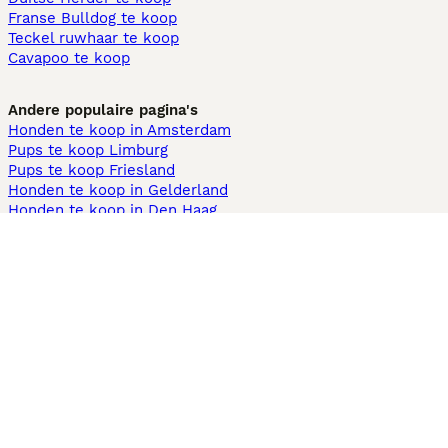
Franse Bulldog te koop
Teckel ruwhaar te koop
Cavapoo te koop
Andere populaire pagina's
Honden te koop in Amsterdam
Pups te koop Limburg​
Pups te koop Friesland​
Honden te koop in Gelderland
Honden te koop in Den Haag
Honden te koop in Enschede
Adopteer hond in Nederland
Informatie
Over ons
Privacybeleid
Support
Pers
Voorwaarden
Pups verkopen
Honden test