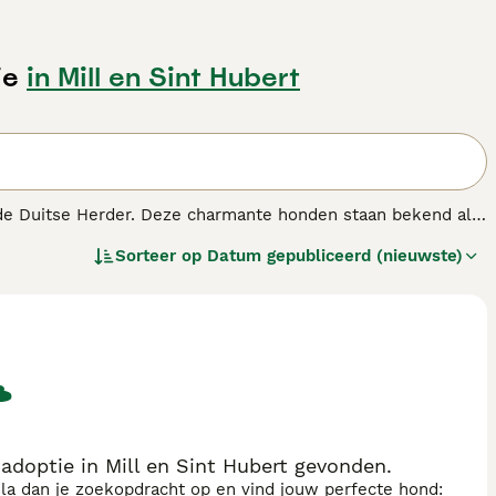
ie
in Mill en Sint Hubert
de Duitse Herder. Deze charmante honden staan bekend als
onden voor mensen die graag veel tijd buiten doorbrengen
Sorteer op
Datum gepubliceerd (nieuwste)
t hondenras.
doptie in Mill en Sint Hubert gevonden.
sla dan je zoekopdracht op en vind jouw perfecte hond: