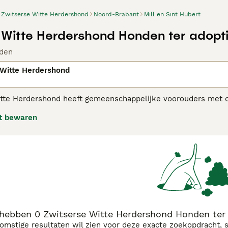
Zwitserse Witte Herdershond
Noord-Brabant
Mill en Sint Hubert
 Witte Herdershond Honden ter adopt
den
 Witte Herdershond
tte Herdershond heeft gemeenschappelijke voorouders met 
iterst vriendelijk tegenover kinderen. Het zijn uitstekende h
t bewaren
n hun zijde.
erse Witte Herdershond adviespagina
voor informatie over di
hebben 0 Zwitserse Witte Herdershond Honden ter a
komstige resultaten wil zien voor deze exacte zoekopdracht, 