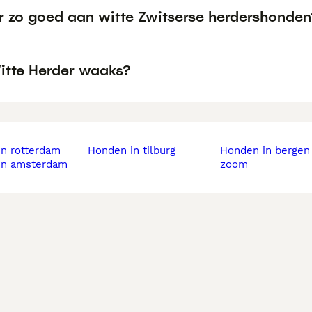
er zo goed aan witte Zwitserse herdershonden
Witte Herder waaks?
in rotterdam
honden in tilburg
honden in bergen op
 in amsterdam
zoom