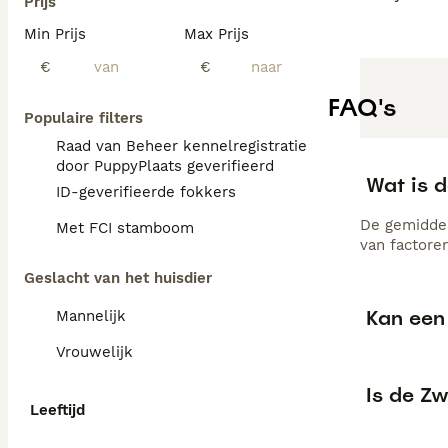
Prijs
Min Prijs
Max Prijs
€
€
FAQ's
Populaire filters
Raad van Beheer kennelregistratie
door PuppyPlaats geverifieerd
Wat is d
ID-geverifieerde fokkers
De gemiddel
Met FCI stamboom
van factore
Geslacht van het huisdier
Kan een 
Mannelijk
Vrouwelijk
Is de Zw
Leeftijd