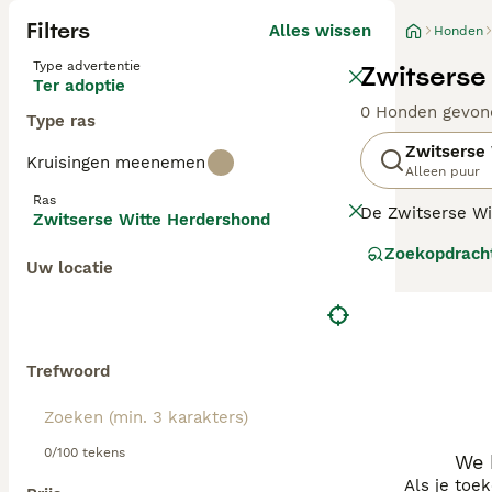
Filters
Alles wissen
Honden
Type advertentie
Zwitserse
Ter adoptie
0 Honden gevon
Type ras
Zwitserse
Kruisingen meenemen
Alleen puur
Ras
De Zwitserse Wi
Zwitserse Witte Herdershond
gelijkmatig en u
Zoekopdrach
met hun hond aa
Uw locatie
Lees onze
Zwits
Trefwoord
0/100 tekens
We 
Als je toe