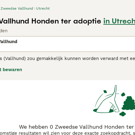
Zweedse Vallhund
Utrecht
allhund Honden ter adoptie
in Utrec
den
allhund
s (Vallhund)
zou gemakkelijk kunnen worden verward met ee
kele manier verwant. In hun geboorteland Zweden staan ze 
t bewaren
als zeer goede werkhonden. Ze zijn daarnaast loyaal, vriendel
se Vallhund adviespagina
voor informatie over dit hondenras
We hebben 0 Zweedse Vallhund Honden ter 
komstige resultaten wil zien voor deze exacte zoekopdracht, 