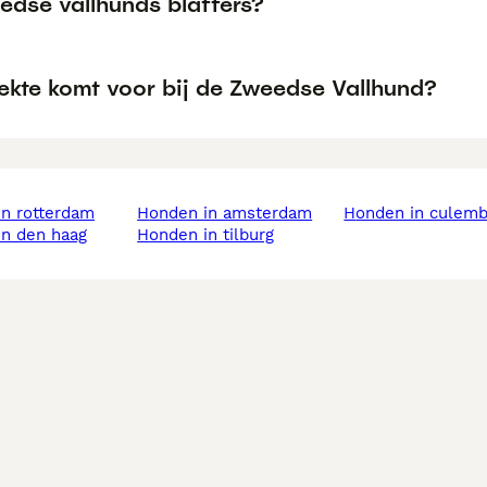
edse vallhunds blaffers?
iekte komt voor bij de Zweedse Vallhund?
in rotterdam
honden in amsterdam
honden in culem
in den haag
honden in tilburg