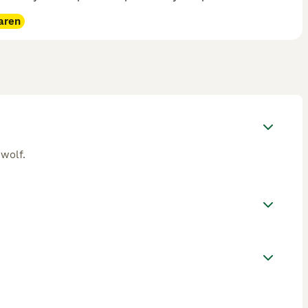
aren
wolf.