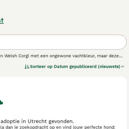
ht
n Welsh Corgi met een ongewone vachtkleur, maar deze
bekend als veedrijvershond en worden ze geprezen om hun
Sorteer op
Datum gepubliceerd (nieuwste)
ijke en een prachtig familie huisdier.
.
adoptie in Utrecht gevonden.
sla dan je zoekopdracht op en vind jouw perfecte hond: