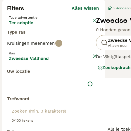
Filters
Alles wissen
Honden
Type advertentie
Zweedse V
Ter adoptie
0 Honden gevon
Type ras
Zweedse V
Kruisingen meenemen
Alleen puur
Ras
De
Västgötaspet
Zweedse Vallhund
zijn op geen en
Zoekopdrach
vasthoudendheid 
Uw locatie
Lees onze
Zweed
Trefwoord
0/100 tekens
Als je toe