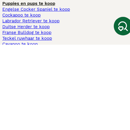
Puppies en pups te koop
Engelse Cocker Spaniel te koop
Cockapoo te koop
Labrador Retriever te koop
Duitse Herder te koop
Franse Bulldog te koop
Teckel ruwhaar te koop
Cavapoo te koop
Andere populaire pagina's
Honden te koop in Amsterdam
Pups te koop Limburg​
Pups te koop Friesland​
Honden te koop in Gelderland
Honden te koop in Den Haag
Honden te koop in Enschede
Adopteer hond in Nederland
Informatie
Over ons
Privacybeleid