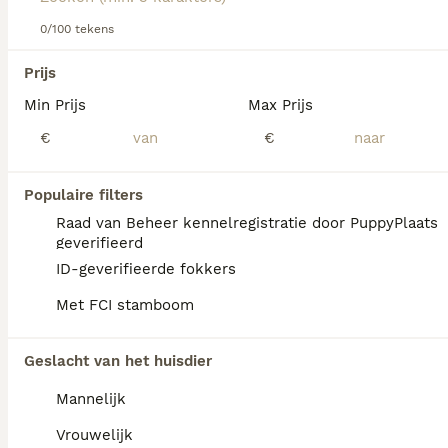
Lees onze
0/100 tekens
Yorkshire Terriër adviespagina
voor informatie
over dit hondenras.
We hebben 0 Yorkshire Terriër Honden ter
Prijs
adoptie in Reusel-de Mierden gevonden.
Min Prijs
Max Prijs
Als je toekomstige resultaten wil zien voor deze 
exacte zoekopdracht, sla dan je zoekopdracht op en 
€
€
vind jouw perfecte hond:
Zoekopdracht bewaren
Populaire filters
Raad van Beheer kennelregistratie door PuppyPlaats
geverifieerd
FAQ's
ID-geverifieerde fokkers
Met FCI stamboom
Wat is de prijs van een
Geslacht van het huisdier
yorkshire terriër?
Mannelijk
De gemiddelde prijs voor een Yorkshire
Terrier pup in Nederland ligt rond de €1061
Vrouwelijk