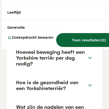
maar dit kan variëren afhankelijk van
factoren zoals de stamboom, de reputatie
van de fokker en de locatie.
Leeftijd
Wat is het karakter van een
Generatie
Yorkie?
Zoekopdracht bewaren
Toon resultaten
(
0
)
Hoeveel beweging heeft een
Yorkshire terriër per dag
nodig?
Hoe is de gezondheid van
een Yorkshireterriër?
Wat zijn de nadelen van een