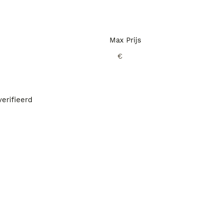
Max Prijs
€
erifieerd