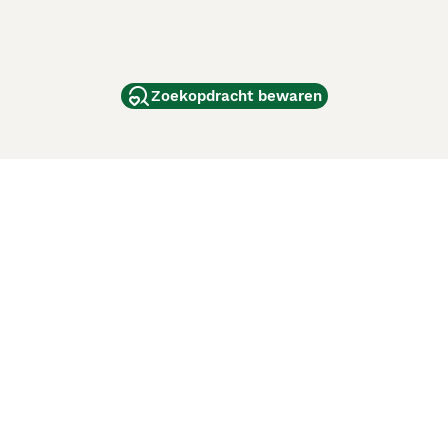
Zoekopdracht bewaren
dam
and
ag
de
d
ci Animali
Lancaster Puppies
 verbeteren. Met het gebruik van deze website en