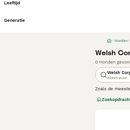
Leeftijd
Generatie
Honden
Welsh Cor
0 Honden gevon
Welsh Cor
Alleen puur
Zoals de meeste
grotere herders
Zoekopdrach
Pembrokes gebru
gezelschapshon
Lees onze
Welsh