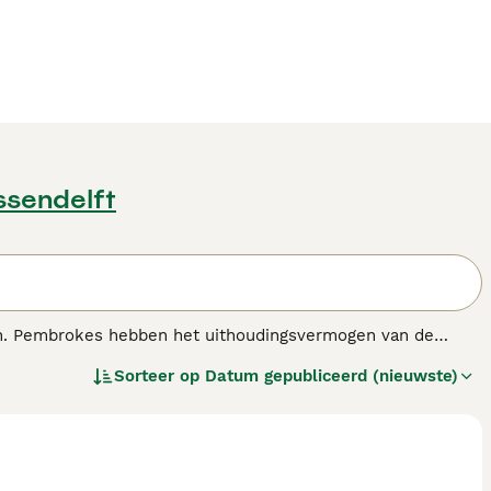
ssendelft
isch. Pembrokes hebben het uithoudingsvermogen van de
n een vergelijkbare grootte. Oorspronkelijk werden
Sorteer op
Datum gepubliceerd (nieuwste)
enwoordig worden Pembrokes meer gebruikt als
nras.