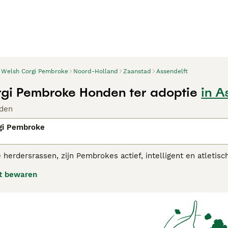
Welsh Corgi Pembroke
Noord-Holland
Zaanstad
Assendelft
gi Pembroke Honden ter adoptie
in A
den
gi Pembroke
 herdersrassen, zijn Pembrokes actief, intelligent en atlet
rassen en kunnen even goed rennen en springen als honden va
t bewaren
ikt voor het hoeden over schapen, paarden en koeien. Teg
den.
 Corgi Pembroke adviespagina
voor informatie over dit honde