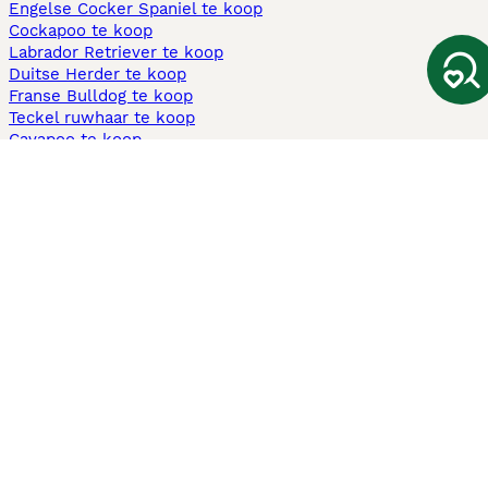
Engelse Cocker Spaniel te koop
Cockapoo te koop
Labrador Retriever te koop
Duitse Herder te koop
Franse Bulldog te koop
Teckel ruwhaar te koop
Cavapoo te koop
Andere populaire pagina's
Honden te koop in Amsterdam
Pups te koop Limburg​
Pups te koop Friesland​
Honden te koop in Gelderland
Honden te koop in Den Haag
Honden te koop in Enschede
Adopteer hond in Nederland
Informatie
Over ons
Privacybeleid
Support