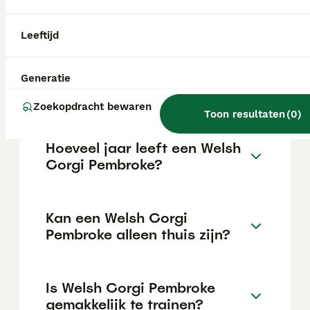
€1050 maar dit kan variëren afhankelijk van
factoren zoals de stamboom, de reputatie
van de fokker en de locatie.
Leeftijd
Wat is het karakter van een
Generatie
Welsh Corgi Pembroke?
Zoekopdracht bewaren
Toon resultaten
(
0
)
Hoeveel jaar leeft een Welsh
Corgi Pembroke?
Kan een Welsh Corgi
Pembroke alleen thuis zijn?
Is Welsh Corgi Pembroke
gemakkelijk te trainen?