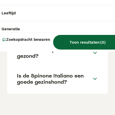
is zeldzaam en er zijn specifieke
fokvereisten.
Leeftijd
Wat is het karakter van een
Spinone Italiano?
Generatie
Zoekopdracht bewaren
Toon resultaten
(
0
)
Is de Italian Spinone
gezond?
Is de Spinone Italiano een
goede gezinshond?