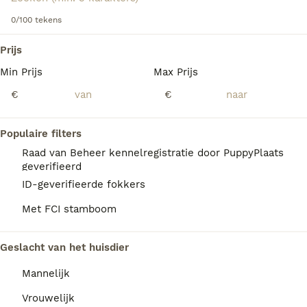
Lees onze
Spinone Italiano adviespagina
voor informatie
over dit hondenras.
0/100 tekens
We hebben 0 Spinone Italiano Honden ter
Prijs
adoptie in Goeree-Overflakkee gevonden.
Min Prijs
Max Prijs
Als je toekomstige resultaten wil zien voor deze 
exacte zoekopdracht, sla dan je zoekopdracht op en 
€
€
vind jouw perfecte hond:
Zoekopdracht bewaren
Populaire filters
Raad van Beheer kennelregistratie door PuppyPlaats
geverifieerd
FAQ's
ID-geverifieerde fokkers
Met FCI stamboom
Wat kost een Italiaanse
Geslacht van het huisdier
Spinone-puppy?
Mannelijk
De aanschaf van een Spinone Italiano pup
vraagt een aanzienlijke investering; het ras
Vrouwelijk