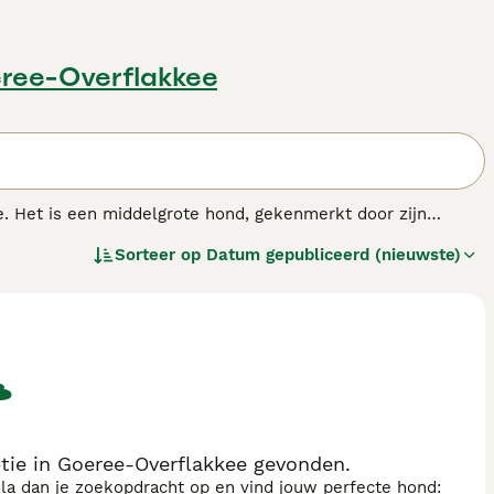
eree-Overflakkee
e. Het is een middelgrote hond, gekenmerkt door zijn
elligente honden met een groot uithoudingsvermogen. Dit is
Sorteer op
Datum gepubliceerd (nieuwste)
n atletische capaciteiten. De Spaanse Waterhond voelt zich
gezin. Het is een ideaal huisdier dankzij zijn vriendelijke en
as.
ie in Goeree-Overflakkee gevonden.
sla dan je zoekopdracht op en vind jouw perfecte hond: