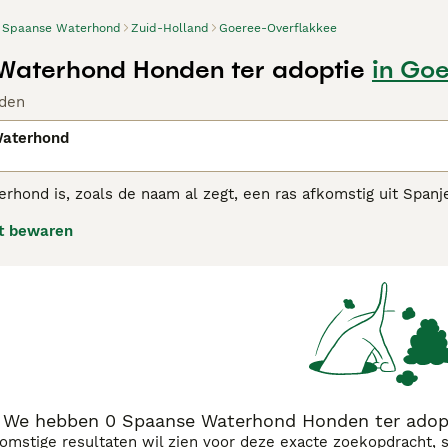
Spaanse Waterhond
Zuid-Holland
Goeree-Overflakkee
Waterhond Honden ter adoptie
in Go
den
aterhond
rhond is, zoals de naam al zegt, een ras afkomstig uit Spanj
n bijzondere vacht die zijn hele lichaam bedekt. Het zijn int
t bewaren
nen dat ze altijd zo hoog aangeschreven staan wat betreft hu
jn gemak in huiselijke kring en gedijt goed in de buurt van het 
nse Waterhond adviespagina
voor informatie over dit hondenr
We hebben 0 Spaanse Waterhond Honden ter adopt
komstige resultaten wil zien voor deze exacte zoekopdracht, 