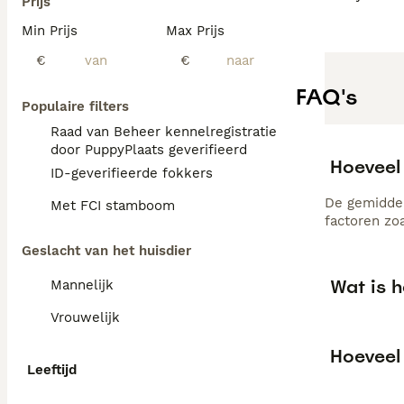
Prijs
Min Prijs
Max Prijs
€
€
FAQ's
Populaire filters
Raad van Beheer kennelregistratie
door PuppyPlaats geverifieerd
Hoeveel
ID-geverifieerde fokkers
De gemiddel
Met FCI stamboom
factoren zo
Geslacht van het huisdier
Wat is 
Mannelijk
Vrouwelijk
Hoeveel
Leeftijd