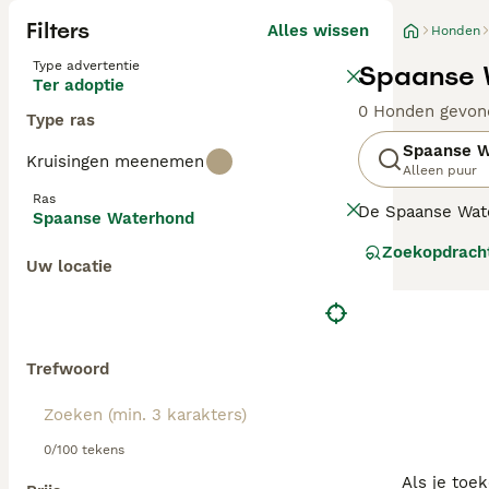
Filters
Alles wissen
Honden
Type advertentie
Spaanse 
Ter adoptie
0 Honden gevon
Type ras
Spaanse W
Kruisingen meenemen
Alleen puur
Ras
De Spaanse Wate
Spaanse Waterhond
aantrekkelijke e
Zoekopdrach
één van de rede
Uw locatie
echter ook op zi
loyale aard.
Lees onze
Spaa
Trefwoord
0/100 tekens
Als je toe