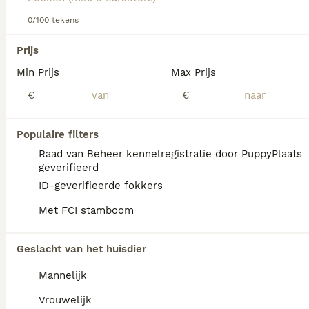
Lees onze
0/100 tekens
Sint Bernard adviespagina
voor informatie over
dit hondenras.
We hebben 0 Sint Bernard Honden ter
Prijs
adoptie in Mill en Sint Hubert gevonden.
Min Prijs
Max Prijs
Als je toekomstige resultaten wil zien voor deze 
exacte zoekopdracht, sla dan je zoekopdracht op en 
€
€
vind jouw perfecte hond:
Zoekopdracht bewaren
Populaire filters
Raad van Beheer kennelregistratie door PuppyPlaats
geverifieerd
FAQ's
ID-geverifieerde fokkers
Met FCI stamboom
Blaffen Sint-Bernardshonden
Geslacht van het huisdier
veel?
Mannelijk
Sint-Bernardshonden blaffen niet vaak,
maar kunnen je wel waarschuwen voor
Vrouwelijk