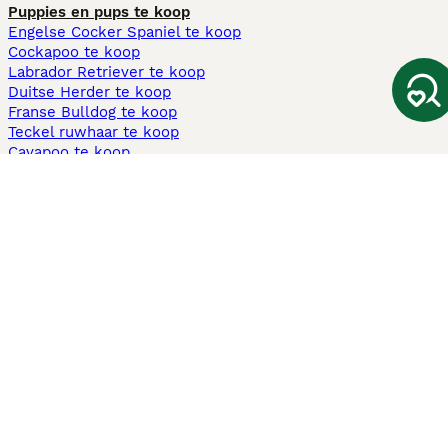
Puppies en pups te koop
Engelse Cocker Spaniel te koop
Cockapoo te koop
Labrador Retriever te koop
Duitse Herder te koop
Franse Bulldog te koop
Teckel ruwhaar te koop
Cavapoo te koop
Andere populaire pagina's
Honden te koop in Amsterdam
Pups te koop Limburg​
Pups te koop Friesland​
Honden te koop in Gelderland
Honden te koop in Den Haag
Honden te koop in Enschede
Adopteer hond in Nederland
Informatie
Over ons
Privacybeleid