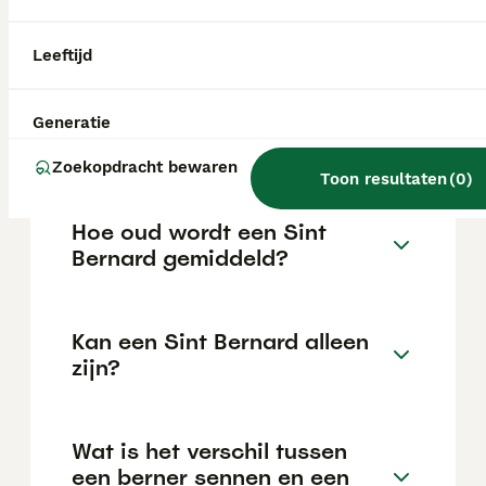
bezoekers of ongewone geluiden. Door hun
rustige karakter houden ze het
geluidsniveau over het algemeen laag.
Leeftijd
Wat is het karakter van een
Generatie
Sint Bernard?
Zoekopdracht bewaren
Toon resultaten
(
0
)
Hoe oud wordt een Sint
Bernard gemiddeld?
Kan een Sint Bernard alleen
zijn?
Wat is het verschil tussen
een berner sennen en een