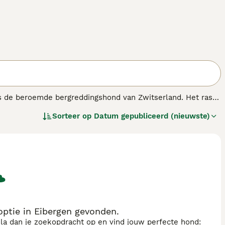
ls de beroemde bergreddingshond van Zwitserland. Het ras
ote honden hebben hun weg gevonden naar de harten en
Sorteer op
Datum gepubliceerd (nieuwste)
ige en aanhankelijke karakter, vooral wanneer ze in de
ptie in Eibergen gevonden.
sla dan je zoekopdracht op en vind jouw perfecte hond: