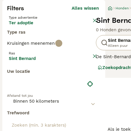
Filters
Alles wissen
Honden
Type advertentie
Sint Bern
Ter adoptie
0 Honden gevon
Type ras
Sint Berna
Kruisingen meenemen
Alleen puur
Ras
De Sint-Bernard
Sint Bernard
staat over de h
Zoekopdrach
huizen van veel 
Uw locatie
buurt zijn van k
Lees onze
Sint 
Afstand tot jou
Trefwoord
Als je toe