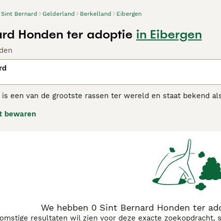
Sint Bernard
Gelderland
Berkelland
Eibergen
ard Honden ter adoptie
in Eibergen
den
rd
 is een van de grootste rassen ter wereld en staat bekend a
ele wereld bekend als de "zachte reus". Deze charmante, gr
t bewaren
mensen over de hele wereld dankzij hun vriendelijke, geduld
inderen.
Bernard adviespagina
voor informatie over dit hondenras.
We hebben 0 Sint Bernard Honden ter ado
komstige resultaten wil zien voor deze exacte zoekopdracht, 