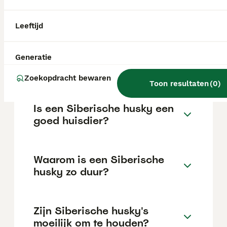
maar dit kan variëren afhankelijk van
factoren zoals de stamboom, de reputatie
van de fokker en de locatie.
Leeftijd
Kan een Siberische Husky
Generatie
alleen thuis zijn?
Zoekopdracht bewaren
Toon resultaten
(
0
)
Is een Siberische husky een
goed huisdier?
Waarom is een Siberische
husky zo duur?
Zijn Siberische husky's
moeilijk om te houden?