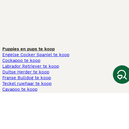
Puppies en pups te koop
Engelse Cocker Spaniel te koop
Cockapoo te koop
Labrador Retriever te koop
Duitse Herder te koop
Franse Bulldog te koop
Teckel ruwhaar te koop
Cavapoo te koop
Andere populaire pagina's
Honden te koop in Amsterdam
Pups te koop Limburg​
Pups te koop Friesland​
Honden te koop in Gelderland