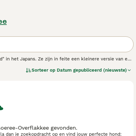
ee
" in het Japans. Ze zijn in feite een kleinere versie van een
s lijken altijd geïnteresseerd te zijn in alles wat er om
Sorteer op
Datum gepubliceerd (nieuwste)
an een reputatie opgebouwd als een betrouwbaar,
.
Goeree-Overflakkee gevonden.
sla dan je zoekopdracht op en vind jouw perfecte hond: