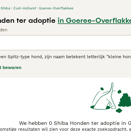
Shiba
Zuid-Holland
Goeree-Overflakkee
den ter adoptie
in Goeree-Overflakk
den
een Spitz-type hond, zijn naam betekent letterlijk "kleine hond
den ook oorspronkelijk gefokt als jacht- en werkhonden. Shiba'
t bewaren
t, en door de jaren heen hebben ze in hun geboorteland Jap
lezierig familie huisdier.
se Shiba Inu adviespagina
voor informatie over dit hondenras
We hebben 0 Shiba Honden ter adoptie in 
komstige resultaten wil zien voor deze exacte zoekopdracht, 