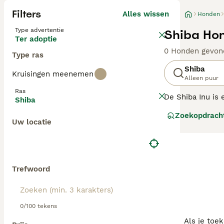
Filters
Alles wissen
Honden
Type advertentie
Shiba Hon
Ter adoptie
0 Honden gevon
Type ras
Shiba
Kruisingen meenemen
Alleen puur
Ras
De Shiba Inu is 
Shiba
Akita Inu en wer
Zoekopdrach
hen heen gebeur
Uw locatie
betrouwbaar en p
Lees onze
Japan
Trefwoord
0/100 tekens
Als je toe