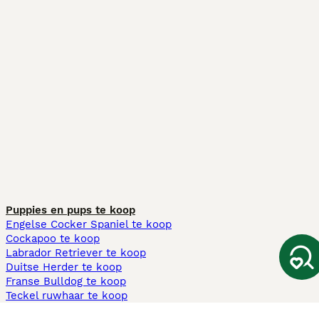
Puppies en pups te koop
Engelse Cocker Spaniel te koop
Cockapoo te koop
Labrador Retriever te koop
Duitse Herder te koop
Franse Bulldog te koop
Teckel ruwhaar te koop
Cavapoo te koop