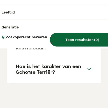
afhankelijk van de fokker.
Leeftijd
Blaffen Schotse terriërs
veel?
Generatie
Zoekopdracht bewaren
Toon resultaten
(
0
)
Zijn Schotse terriërs
knuffelbaar?
Hoe is het karakter van een
Schotse Terriër?