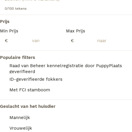
Lees onze
Schotse Terriër adviespagina
voor informatie
over dit hondenras.
0/100 tekens
We hebben 0 Schotse Terriër Honden ter
Prijs
adoptie in Waals Gewest gevonden.
Min Prijs
Max Prijs
Als je toekomstige resultaten wil zien voor deze 
exacte zoekopdracht, sla dan je zoekopdracht op en 
€
€
vind jouw perfecte hond:
Zoekopdracht bewaren
Populaire filters
Raad van Beheer kennelregistratie door PuppyPlaats
geverifieerd
FAQ's
ID-geverifieerde fokkers
Met FCI stamboom
Wat kost een Schotse
Geslacht van het huisdier
Terriër?
Mannelijk
Een Schotse Terriër pup vraagt een
aanzienlijke investering die varieert
Vrouwelijk