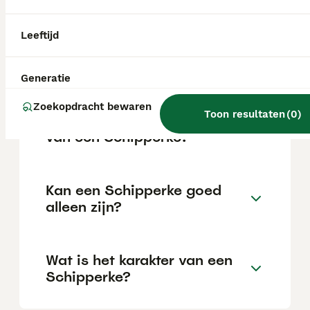
fokker.
Leeftijd
Wat zijn de voor- en nadelen
van schipperkes?
Generatie
Zoekopdracht bewaren
Toon resultaten
(
0
)
Wat is de gemiddelde leeftijd
van een Schipperke?
Kan een Schipperke goed
alleen zijn?
Wat is het karakter van een
Schipperke?