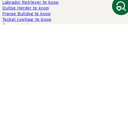
Labrador Retriever te koop
Duitse Herder te koop
Franse Bulldog te koop
Teckel ruwhaar te koop
Cavapoo te koop
Andere populaire pagina's
Honden te koop in Amsterdam
Pups te koop Limburg​
Pups te koop Friesland​
Honden te koop in Gelderland
Honden te koop in Den Haag
Honden te koop in Enschede
Adopteer hond in Nederland
Informatie
Over ons
Privacybeleid
Support
Pers
Voorwaarden