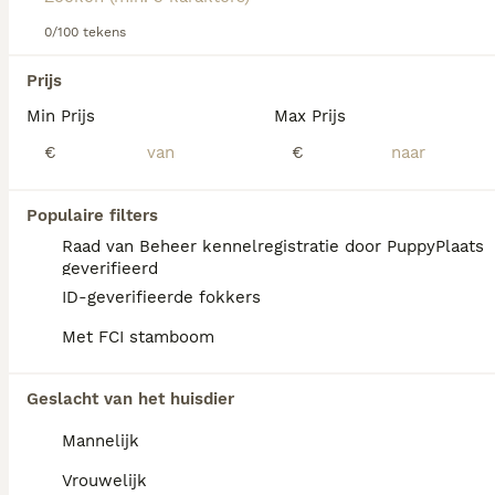
deze charmante en aanhankelijke kleine honden.
0/100 tekens
Lees onze
Schipperke adviespagina
voor informatie over
We hebben 0 Schipperke Honden ter adoptie
dit hondenras.
Prijs
in Goeree-Overflakkee gevonden.
Min Prijs
Max Prijs
Als je toekomstige resultaten wil zien voor deze 
exacte zoekopdracht, sla dan je zoekopdracht op en 
€
€
vind jouw perfecte hond:
Zoekopdracht bewaren
Populaire filters
Raad van Beheer kennelregistratie door PuppyPlaats
geverifieerd
FAQ's
ID-geverifieerde fokkers
Met FCI stamboom
Wat kost een Schipperke
Geslacht van het huisdier
pup?
Mannelijk
Een Schipperke pup vraagt een aanzienlijke
investering die varieert afhankelijk van de
Vrouwelijk