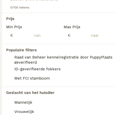
deze charmante en aanhankelijke kleine honden.
0/100 tekens
Lees onze
Schipperke adviespagina
voor informatie over
We hebben 0 Schipperke Honden ter adoptie
dit hondenras.
Prijs
in Reusel-de Mierden gevonden.
Min Prijs
Max Prijs
Als je toekomstige resultaten wil zien voor deze 
exacte zoekopdracht, sla dan je zoekopdracht op en 
€
€
vind jouw perfecte hond:
Zoekopdracht bewaren
Populaire filters
Raad van Beheer kennelregistratie door PuppyPlaats
geverifieerd
FAQ's
ID-geverifieerde fokkers
Met FCI stamboom
Wat kost een Schipperke
Geslacht van het huisdier
pup?
Mannelijk
Een Schipperke pup vraagt een aanzienlijke
investering die varieert afhankelijk van de
Vrouwelijk