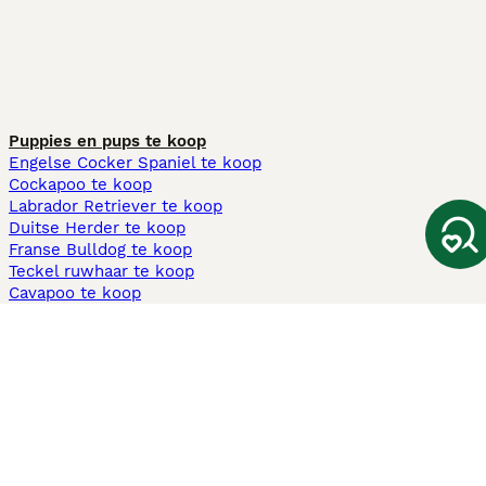
Puppies en pups te koop
Engelse Cocker Spaniel te koop
Cockapoo te koop
Labrador Retriever te koop
Duitse Herder te koop
Franse Bulldog te koop
Teckel ruwhaar te koop
Cavapoo te koop
Andere populaire pagina's
Honden te koop in Amsterdam
Pups te koop Limburg​
Pups te koop Friesland​
Honden te koop in Gelderland
Honden te koop in Den Haag
Honden te koop in Enschede