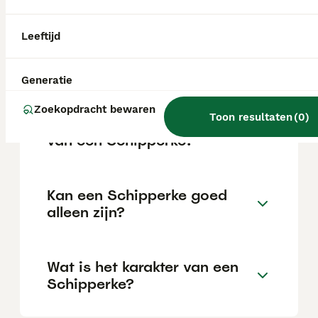
fokker.
Leeftijd
Wat zijn de voor- en nadelen
van schipperkes?
Generatie
Zoekopdracht bewaren
Toon resultaten
(
0
)
Wat is de gemiddelde leeftijd
van een Schipperke?
Kan een Schipperke goed
alleen zijn?
Wat is het karakter van een
Schipperke?