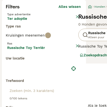
Filters
Alles wissen
Honden
Type advertentie
Russische
Ter adoptie
0 Honden gevon
Type ras
Russische 
Kruisingen meenemen
Alleen puur
Ras
Russische Toy Te
Russische Toy Terriër
zijn. Dit maakt 
Zoekopdrach
worden bij alles
Uw locatie
Lees onze
Russi
Trefwoord
0/100 tekens
Als je toe