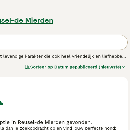
usel-de Mierden
t levendige karakter die ook heel vriendelijk en liefhebbend
ts liever dan in een vertrouwde omgeving betrokken te
Sorteer op
Datum gepubliceerd (nieuwste)
ijn in hun geboorteland Rusland.
ras.
ptie in Reusel-de Mierden gevonden.
sla dan je zoekopdracht op en vind jouw perfecte hond: