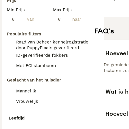
Prijs
Min Prijs
Max Prijs
€
€
FAQ's
Populaire filters
Raad van Beheer kennelregistratie
door PuppyPlaats geverifieerd
Hoeveel 
ID-geverifieerde fokkers
De gemiddel
Met FCI stamboom
factoren zo
Geslacht van het huisdier
Wat is h
Mannelijk
Vrouwelijk
Hoeveel 
Leeftijd