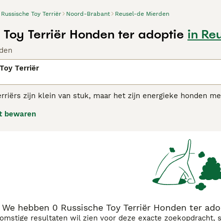
Russische Toy Terriër
Noord-Brabant
Reusel-de Mierden
 Toy Terriër Honden ter adoptie
in Re
den
Toy Terriër
rriërs zijn klein van stuk, maar het zijn energieke honden me
ze tot geweldige huisdieren. Russische Toy Terriërs doen nie
t bewaren
 wat zich in een huishouden afspeelt. Ze zuhb zeer populair z
sche Toy Terriër adviespagina
voor informatie over dit honden
We hebben 0 Russische Toy Terriër Honden ter ado
komstige resultaten wil zien voor deze exacte zoekopdracht, 