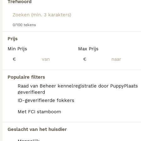
Trefwoord
Lees onze
Portugese Waterhond adviespagina
voor
informatie over dit hondenras.
We hebben 0 Portugese Waterhond Honden
0/100 tekens
ter adoptie in Eibergen gevonden.
Als je toekomstige resultaten wil zien voor deze 
Prijs
exacte zoekopdracht, sla dan je zoekopdracht op en 
vind jouw perfecte hond:
Min Prijs
Max Prijs
€
€
Zoekopdracht bewaren
Populaire filters
FAQ's
Raad van Beheer kennelregistratie door PuppyPlaats
geverifieerd
ID-geverifieerde fokkers
Wat zijn de nadelen van een
Met FCI stamboom
Portugese Waterhond?
Portugese Waterhonden kunnen
Geslacht van het huisdier
heupdysplasie en diverse genetische