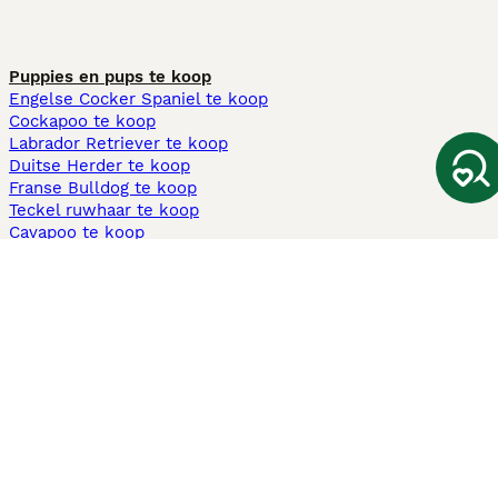
Puppies en pups te koop
Engelse Cocker Spaniel te koop
Cockapoo te koop
Labrador Retriever te koop
Duitse Herder te koop
Franse Bulldog te koop
Teckel ruwhaar te koop
Cavapoo te koop
Andere populaire pagina's
Honden te koop in Amsterdam
Pups te koop Limburg​
Pups te koop Friesland​
Honden te koop in Gelderland
Honden te koop in Den Haag
Honden te koop in Enschede
Adopteer hond in Nederland