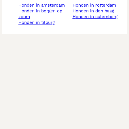
honden in amsterdam
honden in rotterdam
honden in bergen op
honden in den haag
zoom
honden in culemborg
honden in tilburg