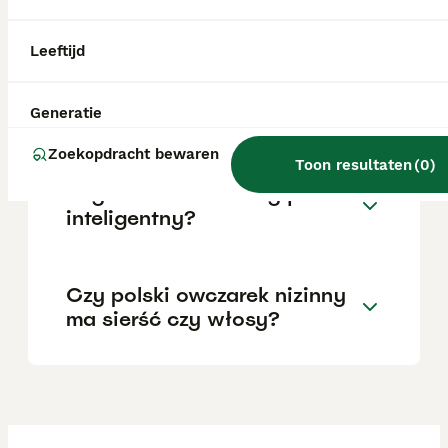
Polen vraagt doorgaans een aanzienlijke
investering.
Leeftijd
Jaki jest charakter polskiego
owczarka nizinnego?
Generatie
Zoekopdracht bewaren
Toon resultaten
(
0
)
Czy owczarek nizinny jest
inteligentny?
Czy polski owczarek nizinny
ma sierść czy włosy?