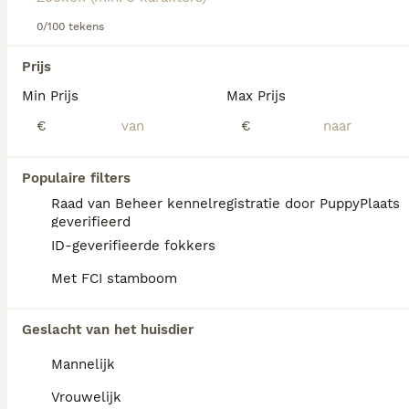
0/100 tekens
We hebben 0 Polski Owczarek Nizinny
Prijs
Honden ter adoptie in Utrecht gevonden.
Min Prijs
Max Prijs
Als je toekomstige resultaten wil zien voor deze 
exacte zoekopdracht, sla dan je zoekopdracht op en 
€
€
vind jouw perfecte hond:
Zoekopdracht bewaren
Populaire filters
Raad van Beheer kennelregistratie door PuppyPlaats
geverifieerd
FAQ's
ID-geverifieerde fokkers
Met FCI stamboom
Ile kosztuje owczarek polski
Geslacht van het huisdier
nizinny?
Mannelijk
De aanschaf van een Polski Owczarek
Nizinny pup bij een geregistreerde fokker in
Vrouwelijk