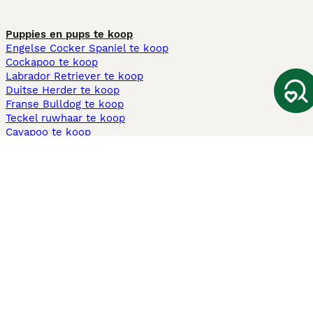
Puppies en pups te koop
Engelse Cocker Spaniel te koop
Cockapoo te koop
Labrador Retriever te koop
Duitse Herder te koop
Franse Bulldog te koop
Teckel ruwhaar te koop
Cavapoo te koop
Andere populaire pagina's
Honden te koop in Amsterdam
Pups te koop Limburg​
Pups te koop Friesland​
Honden te koop in Gelderland
Honden te koop in Den Haag
Honden te koop in Enschede
Adopteer hond in Nederland
Informatie