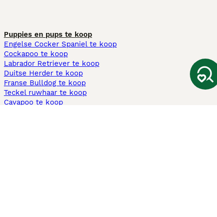
Puppies en pups te koop
Engelse Cocker Spaniel te koop
Cockapoo te koop
Labrador Retriever te koop
Duitse Herder te koop
Franse Bulldog te koop
Teckel ruwhaar te koop
Cavapoo te koop
Andere populaire pagina's
Honden te koop in Amsterdam
Pups te koop Limburg​
Pups te koop Friesland​
Honden te koop in Gelderland
Honden te koop in Den Haag
Honden te koop in Enschede
Adopteer hond in Nederland