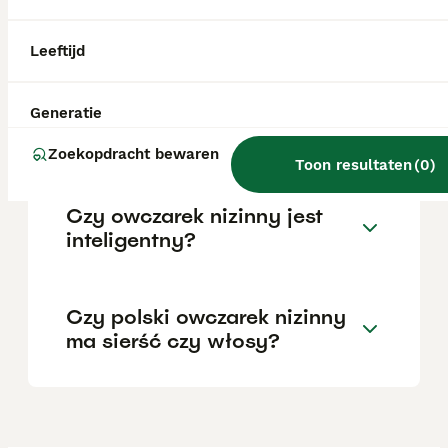
Nizinny pup bij een geregistreerde fokker in
Polen vraagt doorgaans een aanzienlijke
investering.
Leeftijd
Jaki jest charakter polskiego
Generatie
owczarka nizinnego?
Zoekopdracht bewaren
Toon resultaten
(
0
)
Czy owczarek nizinny jest
inteligentny?
Czy polski owczarek nizinny
ma sierść czy włosy?