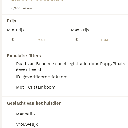
0/100 tekens
We hebben 0 Polski Owczarek Nizinny
Prijs
Honden ter adoptie in Noord-Holland
Min Prijs
Max Prijs
gevonden.
Als je toekomstige resultaten wil zien voor deze 
€
€
exacte zoekopdracht, sla dan je zoekopdracht op en 
vind jouw perfecte hond:
Populaire filters
Zoekopdracht bewaren
Raad van Beheer kennelregistratie door PuppyPlaats
geverifieerd
ID-geverifieerde fokkers
FAQ's
Met FCI stamboom
Geslacht van het huisdier
Ile kosztuje owczarek polski
nizinny?
Mannelijk
De aanschaf van een Polski Owczarek
Vrouwelijk