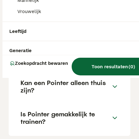
Mannelijk
Vrouwelijk
Wat is het karakter van een
Pointer?
Leeftijd
Hoeveel jaar leeft een
Generatie
Pointer?
Zoekopdracht bewaren
Toon resultaten
(
0
)
Kan een Pointer alleen thuis
zijn?
Is Pointer gemakkelijk te
trainen?