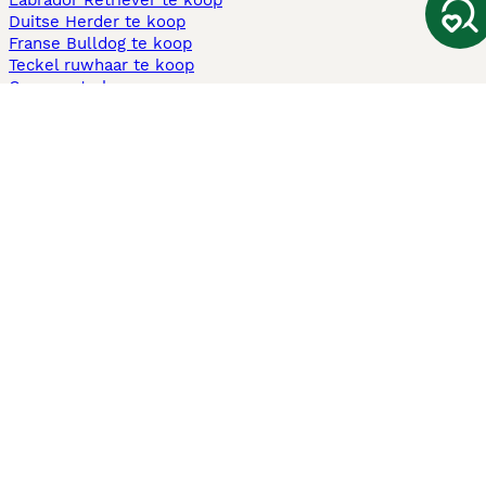
Labrador Retriever te koop
Duitse Herder te koop
Franse Bulldog te koop
Teckel ruwhaar te koop
Cavapoo te koop
Andere populaire pagina's
Honden te koop in Amsterdam
Pups te koop Limburg​
Pups te koop Friesland​
Honden te koop in Gelderland
Honden te koop in Den Haag
Honden te koop in Enschede
Adopteer hond in Nederland
Informatie
Over ons
Privacybeleid
Support
Pers
Voorwaarden
Pups verkopen