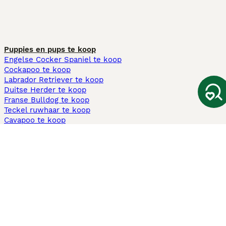
Puppies en pups te koop
Engelse Cocker Spaniel te koop
Cockapoo te koop
Labrador Retriever te koop
Duitse Herder te koop
Franse Bulldog te koop
Teckel ruwhaar te koop
Cavapoo te koop
Andere populaire pagina's
Honden te koop in Amsterdam
Pups te koop Limburg​
Pups te koop Friesland​
Honden te koop in Gelderland
Honden te koop in Den Haag
Honden te koop in Enschede
Adopteer hond in Nederland