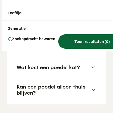
locatie.
Leeftijd
Is een poedel een makkelijke
hond?
Generatie
Zoekopdracht bewaren
Toon resultaten
(
0
)
Welke poedel is het rustigst?
Wat kost een poedel kat?
Kan een poedel alleen thuis
blijven?