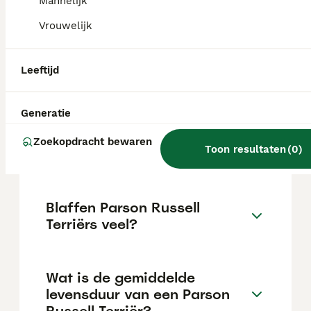
varieert afhankelijk van de fokker.
Mannelijk
Vrouwelijk
Wat is het verschil tussen
een Parson Russell en een
Leeftijd
Russell terriër?
Generatie
Hoe is het karakter van een
Zoekopdracht bewaren
Toon resultaten
(
0
)
Parson Russell Terriër?
Blaffen Parson Russell
Terriërs veel?
Wat is de gemiddelde
levensduur van een Parson
Russell Terriër?