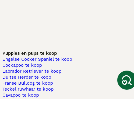
Puppies en pups te koop
Engelse Cocker Spaniel te koop
Cockapoo te koop
Labrador Retriever te koop
Duitse Herder te koop
Franse Bulldog te koop
Teckel ruwhaar te koop
Cavapoo te koop
Andere populaire pagina's
Honden te koop in Amsterdam
Pups te koop Limburg​
Pups te koop Friesland​