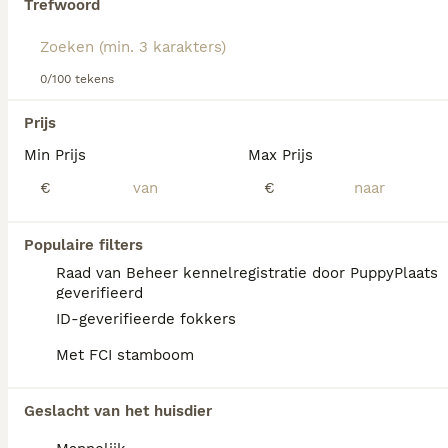
Trefwoord
Lees onze
Norwich Terriër adviespagina
voor informatie
over dit hondenras.
We hebben 0 Norwich Terriër Honden ter
0/100 tekens
adoptie in Assendelft gevonden.
Als je toekomstige resultaten wil zien voor deze 
Prijs
exacte zoekopdracht, sla dan je zoekopdracht op en 
vind jouw perfecte hond:
Min Prijs
Max Prijs
€
€
Zoekopdracht bewaren
Populaire filters
FAQ's
Raad van Beheer kennelregistratie door PuppyPlaats
geverifieerd
ID-geverifieerde fokkers
Wat is de prijs van een
Met FCI stamboom
Norwich Terriër?
De aanschaf van een Norwich Terriër pup
Geslacht van het huisdier
vraagt een investering die varieert