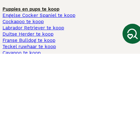
Puppies en pups te koop
Engelse Cocker Spaniel te koop
Cockapoo te koop
Labrador Retriever te koop
Duitse Herder te koop
Franse Bulldog te koop
Teckel ruwhaar te koop
Cavapoo te koop
Andere populaire pagina's
Honden te koop in Amsterdam
Pups te koop Limburg​
Pups te koop Friesland​
Honden te koop in Gelderland
Honden te koop in Den Haag
Honden te koop in Enschede
Adopteer hond in Nederland
Informatie
Over ons