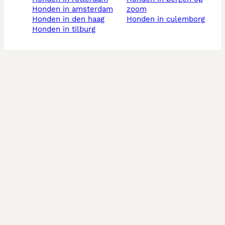
honden in amsterdam
zoom
honden in den haag
honden in culemborg
honden in tilburg