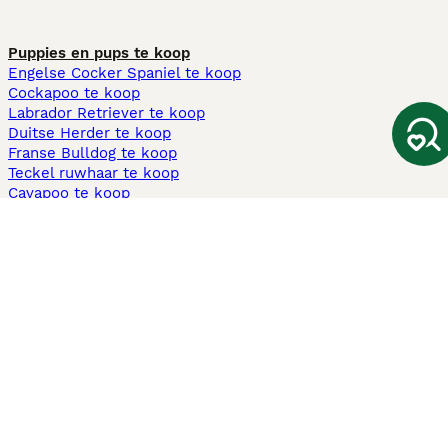
Puppies en pups te koop
Engelse Cocker Spaniel te koop
Cockapoo te koop
Labrador Retriever te koop
Duitse Herder te koop
Franse Bulldog te koop
Teckel ruwhaar te koop
Cavapoo te koop
Andere populaire pagina's
Honden te koop in Amsterdam
Pups te koop Limburg​
Pups te koop Friesland​
Honden te koop in Gelderland
Honden te koop in Den Haag
Honden te koop in Enschede
Adopteer hond in Nederland
Informatie