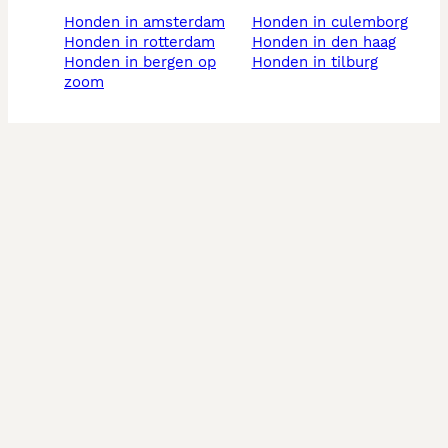
honden in amsterdam
honden in culemborg
honden in rotterdam
honden in den haag
honden in bergen op
honden in tilburg
zoom