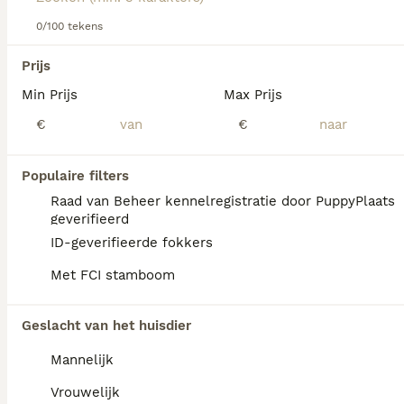
Lees onze
Noorse Elandhond adviespagina
voor informatie
over dit hondenras.
0/100 tekens
We hebben 0 Noorse Elandhond Honden ter
Prijs
adoptie in Mill en Sint Hubert gevonden.
Min Prijs
Max Prijs
Als je toekomstige resultaten wil zien voor deze 
exacte zoekopdracht, sla dan je zoekopdracht op en 
€
€
vind jouw perfecte hond:
Zoekopdracht bewaren
Populaire filters
Raad van Beheer kennelregistratie door PuppyPlaats
geverifieerd
FAQ's
ID-geverifieerde fokkers
Met FCI stamboom
Wat is de gemiddelde prijs
Geslacht van het huisdier
van een Noorse Elandhond
puppy?
Mannelijk
Een Noorse Elandhond pup vraagt een
Vrouwelijk