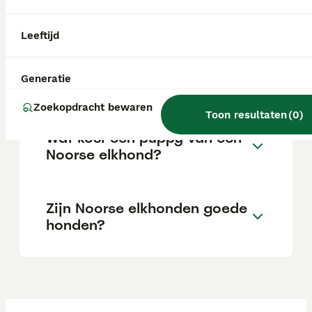
aanzienlijke investering die varieert
afhankelijk van de fokker.
Leeftijd
Wat zijn de kenmerken van
Generatie
een Noorse Elandhond?
Zoekopdracht bewaren
Toon resultaten
(
0
)
Wat kost een puppy van een
Noorse elkhond?
Zijn Noorse elkhonden goede
honden?