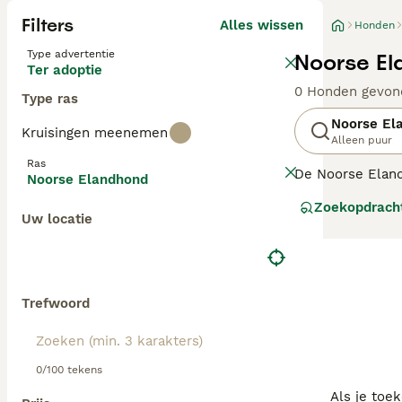
Filters
Alles wissen
Honden
Type advertentie
Noorse El
Ter adoptie
0 Honden gevon
Type ras
Noorse El
Kruisingen meenemen
Alleen puur
Ras
De Noorse Eland
Noorse Elandhond
staart. Ze zijn 
Zoekopdrach
vriendelijke en 
Uw locatie
Lees onze
Noors
Trefwoord
0/100 tekens
Als je toe