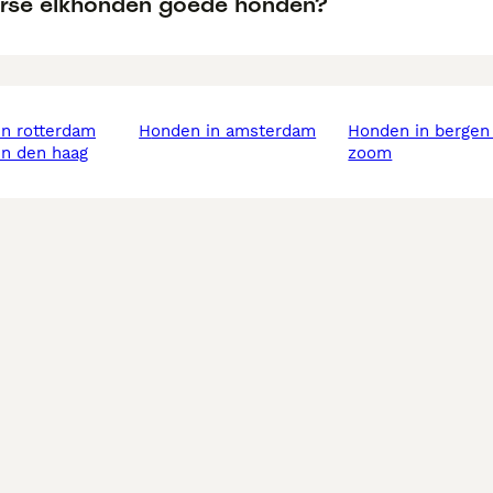
orse elkhonden goede honden?
in rotterdam
honden in amsterdam
honden in bergen op
in den haag
zoom