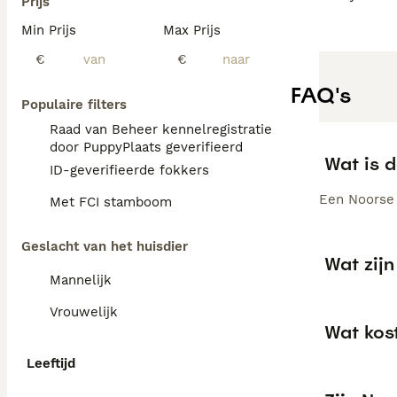
Prijs
Min Prijs
Max Prijs
€
€
FAQ's
Populaire filters
Raad van Beheer kennelregistratie
door PuppyPlaats geverifieerd
Wat is 
ID-geverifieerde fokkers
Een Noorse 
Met FCI stamboom
Geslacht van het huisdier
Wat zij
Mannelijk
Vrouwelijk
Wat kos
Leeftijd