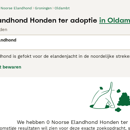
Noorse Elandhond
Groningen
Oldambt
andhond Honden ter adoptie
in Oldam
den
andhond
hond is gefokt voor de elandenjacht in de noordelijke strek
erg populair in hun geboorteland Noorwegen, niet alleen door
t bewaren
loyale aard. Hierdoor zijn ze ook perfecte familiehonden voor
e Elandhond adviespagina
voor informatie over dit hondenras
We hebben 0 Noorse Elandhond Honden ter 
komstige resultaten wil zien voor deze exacte zoekopdracht, 