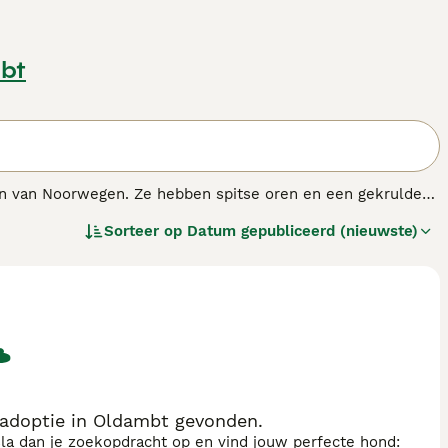
bt
en van Noorwegen. Ze hebben spitse oren en een gekrulde
 hun uithoudingsvermogen in de jacht, maar ook door hun
Sorteer op
Datum gepubliceerd (nieuwste)
 in een huiselijke omgeving.
.
adoptie in Oldambt gevonden.
sla dan je zoekopdracht op en vind jouw perfecte hond: