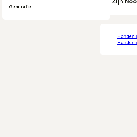
Zijn No
Generatie
honden 
honden 