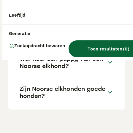
aanzienlijke investering die varieert
afhankelijk van de fokker.
Leeftijd
Wat zijn de kenmerken van
Generatie
een Noorse Elandhond?
Zoekopdracht bewaren
Toon resultaten
(
0
)
Wat kost een puppy van een
Noorse elkhond?
Zijn Noorse elkhonden goede
honden?