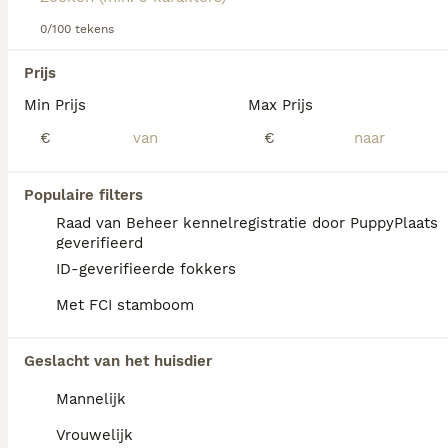
Lees onze
Noorse Elandhond adviespagina
voor informatie
over dit hondenras.
0/100 tekens
We hebben 0 Noorse Elandhond Honden ter
Prijs
adoptie in Waals Gewest gevonden.
Min Prijs
Max Prijs
Als je toekomstige resultaten wil zien voor deze 
exacte zoekopdracht, sla dan je zoekopdracht op en 
€
€
vind jouw perfecte hond:
Zoekopdracht bewaren
Populaire filters
Raad van Beheer kennelregistratie door PuppyPlaats
geverifieerd
FAQ's
ID-geverifieerde fokkers
Met FCI stamboom
Wat is de gemiddelde prijs
Geslacht van het huisdier
van een Noorse Elandhond
puppy?
Mannelijk
Een Noorse Elandhond pup vraagt een
Vrouwelijk