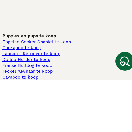
Puppies en pups te koop
Engelse Cocker Spaniel te koop
Cockapoo te koop
Labrador Retriever te koop
Duitse Herder te koop
Franse Bulldog te koop
Teckel ruwhaar te koop
Cavapoo te koop
Andere populaire pagina's
Honden te koop in Amsterdam
Pups te koop Limburg​
Pups te koop Friesland​
Honden te koop in Gelderland
Honden te koop in Den Haag
Honden te koop in Enschede