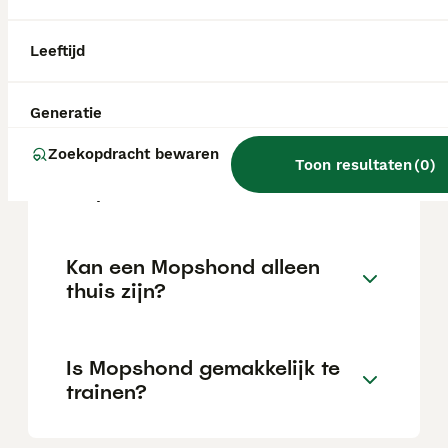
Leeftijd
Wat is het karakter van een
Mopshond?
Generatie
Zoekopdracht bewaren
Hoeveel jaar leeft een
Toon resultaten
(
0
)
Mopshond?
Kan een Mopshond alleen
thuis zijn?
Is Mopshond gemakkelijk te
trainen?