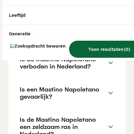
varieert afhankelijk van de fokker.
Leeftijd
Wat is de gemiddelde prijs
van een Mastino Napoletano
Generatie
puppy?
Zoekopdracht bewaren
Toon resultaten
(
0
)
Is de Mastino Napoletano
verboden in Nederland?
Is een Mastino Napoletano
gevaarlijk?
Is de Mastino Napoletano
een zeldzaam ras in
Nederland?