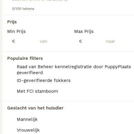
Lees onze
Napolitaanse Mastiff adviespagina
voor
informatie over dit hondenras.
0/100 tekens
We hebben 0 Mastino Napoletano Honden ter
Prijs
adoptie in Mill en Sint Hubert gevonden.
Min Prijs
Max Prijs
Als je toekomstige resultaten wil zien voor deze 
exacte zoekopdracht, sla dan je zoekopdracht op en 
€
€
vind jouw perfecte hond:
Zoekopdracht bewaren
Populaire filters
Raad van Beheer kennelregistratie door PuppyPlaats
geverifieerd
FAQ's
ID-geverifieerde fokkers
Met FCI stamboom
Wat is de prijs van een
Geslacht van het huisdier
Mastino Napoletano puppy?
Mannelijk
De aanschaf van een Mastino Napoletano
pup vraagt een aanzienlijke investering die
Vrouwelijk