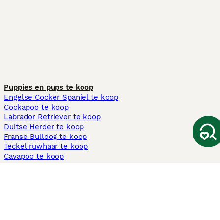
Puppies en pups te koop
Engelse Cocker Spaniel te koop
Cockapoo te koop
Labrador Retriever te koop
Duitse Herder te koop
Franse Bulldog te koop
Teckel ruwhaar te koop
Cavapoo te koop
Andere populaire pagina's
Honden te koop in Amsterdam
Pups te koop Limburg​
Pups te koop Friesland​