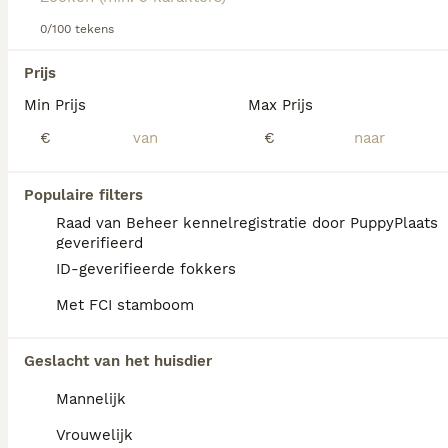
Lees onze
Napolitaanse Mastiff adviespagina
voor
informatie over dit hondenras.
0/100 tekens
We hebben 0 Mastino Napoletano Honden ter
Prijs
adoptie in Tytsjerksteradiel gevonden.
Min Prijs
Max Prijs
Als je toekomstige resultaten wil zien voor deze 
exacte zoekopdracht, sla dan je zoekopdracht op en 
€
€
vind jouw perfecte hond:
Zoekopdracht bewaren
Populaire filters
Raad van Beheer kennelregistratie door PuppyPlaats
geverifieerd
FAQ's
ID-geverifieerde fokkers
Met FCI stamboom
Wat is de prijs van een
Geslacht van het huisdier
Mastino Napoletano puppy?
Mannelijk
De aanschaf van een Mastino Napoletano
pup vraagt een aanzienlijke investering die
Vrouwelijk