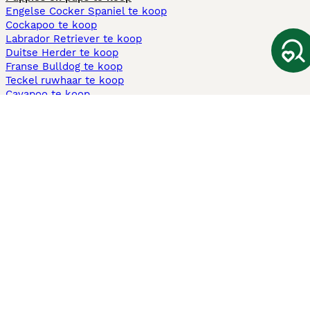
Engelse Cocker Spaniel te koop
Cockapoo te koop
Labrador Retriever te koop
Duitse Herder te koop
Franse Bulldog te koop
Teckel ruwhaar te koop
Cavapoo te koop
Andere populaire pagina's
Honden te koop in Amsterdam
Pups te koop Limburg​
Pups te koop Friesland​
Honden te koop in Gelderland
Honden te koop in Den Haag
Honden te koop in Enschede
Adopteer hond in Nederland
Informatie
Over ons
Privacybeleid
Support