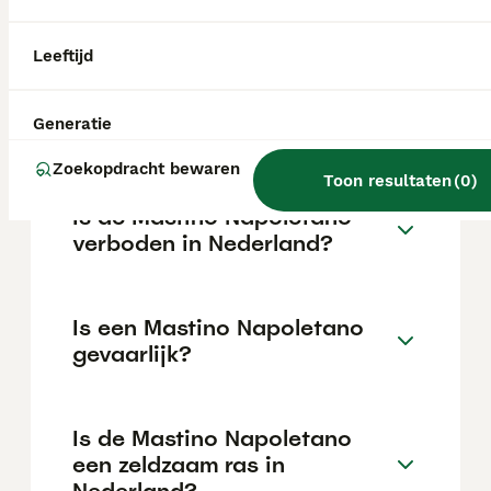
varieert afhankelijk van de fokker.
Leeftijd
Wat is de gemiddelde prijs
van een Mastino Napoletano
Generatie
puppy?
Zoekopdracht bewaren
Toon resultaten
(
0
)
Is de Mastino Napoletano
verboden in Nederland?
Is een Mastino Napoletano
gevaarlijk?
Is de Mastino Napoletano
een zeldzaam ras in
Nederland?