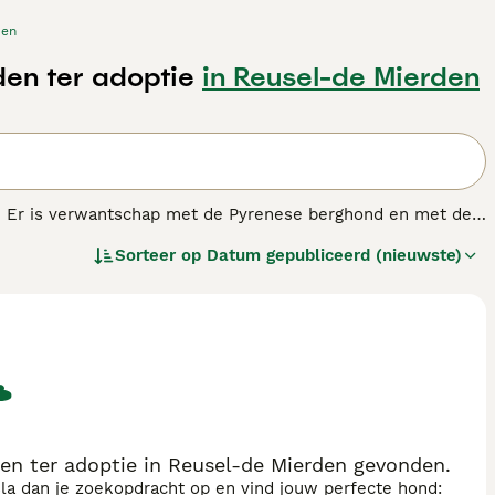
den
den ter adoptie
in Reusel-de Mierden
n. Er is verwantschap met de Pyrenese berghond en met de
zonder dat de herder aanwezig is, het samendrijven van de
Sorteer op
Datum gepubliceerd (nieuwste)
n specifieke verschillen maar ze zijn allen zeer groot, sterk
.
en ter adoptie in Reusel-de Mierden gevonden.
sla dan je zoekopdracht op en vind jouw perfecte hond: