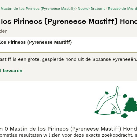
Mastin de los Pirineos (Pyreneese Mastiff)
Noord-Brabant
Reusel-de Mier
 los Pirineos (Pyreneese Mastiff) Hon
den
los Pirineos (Pyreneese Mastiff)
stiff is een grote, gespierde hond uit de Spaanse Pyreneeë
 Hun taak was en is het bewaken van de kudde schapen, ook 
t bewaren
hter niet. Dit type hond komt in alle bergstreken voor, er zij
elfstandig op te treden.
eese Mastiff adviespagina
voor informatie over dit hondenras
 0 Mastin de los Pirineos (Pyreneese Mastiff) Hond
komstige resultaten wil zien voor deze exacte zoekopdracht, 