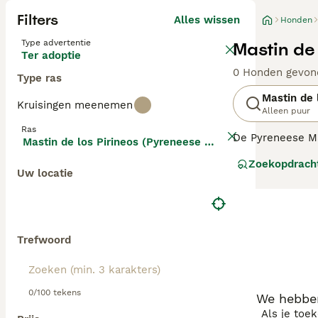
Filters
Alles wissen
Honden
Type advertentie
Mastin de
Ter adoptie
0 Honden gevon
Type ras
Mastin de 
Kruisingen meenemen
Alleen puur
Ras
De Pyreneese Ma
Mastin de los Pirineos (Pyreneese Mastiff)
Mastín Español.
Zoekopdrach
kudde doen ze ec
Uw locatie
en in staat om z
Lees onze
Pyren
Trefwoord
0/100 tekens
We hebben
Als je toe