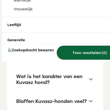
Mannelijk
socialisatie en een puppycursus zijn
essentieel.
Vrouwelijk
Leeftijd
Hoe groot worden Kuvasz-
honden?
Generatie
Zoekopdracht bewaren
Wat is de levensduur van een
Toon resultaten
(
0
)
Kuvasz-hond?
Wat is het karakter van een
Kuvasz hond?
Blaffen Kuvasz-honden veel?