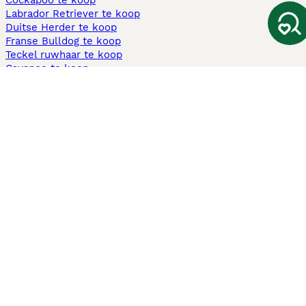
Cockapoo te koop
Labrador Retriever te koop
Duitse Herder te koop
Franse Bulldog te koop
Teckel ruwhaar te koop
Cavapoo te koop
Andere populaire pagina's
Honden te koop in Amsterdam
Pups te koop Limburg​
Pups te koop Friesland​
Honden te koop in Gelderland
Honden te koop in Den Haag
Honden te koop in Enschede
Adopteer hond in Nederland
Informatie
Over ons
Privacybeleid
Support
Pers
Voorwaarden