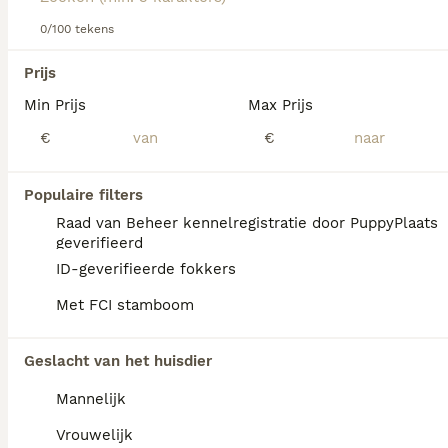
0/100 tekens
We hebben 0 Kuvasz Honden ter adoptie in
Prijs
Noord-Holland gevonden.
Min Prijs
Max Prijs
Als je toekomstige resultaten wil zien voor deze 
exacte zoekopdracht, sla dan je zoekopdracht op en 
€
€
vind jouw perfecte hond:
Zoekopdracht bewaren
Populaire filters
Raad van Beheer kennelregistratie door PuppyPlaats
geverifieerd
FAQ's
ID-geverifieerde fokkers
Met FCI stamboom
Is een Kuvasz een goede
Geslacht van het huisdier
gezinshond?
Mannelijk
De Kuvasz is intelligent, vastberaden en
zeer toegewijd aan zijn familie. Door deze
Vrouwelijk