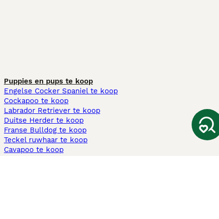
Puppies en pups te koop
Engelse Cocker Spaniel te koop
Cockapoo te koop
Labrador Retriever te koop
Duitse Herder te koop
Franse Bulldog te koop
Teckel ruwhaar te koop
Cavapoo te koop
Andere populaire pagina's
Honden te koop in Amsterdam
Pups te koop Limburg​
Pups te koop Friesland​
Honden te koop in Gelderland