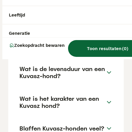
eigenschappen is hij echter een uitdaging
voor beginnende hondeneigenaren; vroege
socialisatie en een puppycursus zijn
Leeftijd
essentieel.
Generatie
Hoe groot worden Kuvasz-
honden?
Zoekopdracht bewaren
Toon resultaten
(
0
)
Wat is de levensduur van een
Kuvasz-hond?
Wat is het karakter van een
Kuvasz hond?
Blaffen Kuvasz-honden veel?