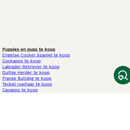
Puppies en pups te koop
Engelse Cocker Spaniel te koop
Cockapoo te koop
Labrador Retriever te koop
Duitse Herder te koop
Franse Bulldog te koop
Teckel ruwhaar te koop
Cavapoo te koop
Andere populaire pagina's
Honden te koop in Amsterdam
Pups te koop Limburg​
Pups te koop Friesland​
Honden te koop in Gelderland