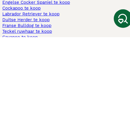
Engelse Cocker Spaniel te koop
Cockapoo te koop
Labrador Retriever te koop
Duitse Herder te koop
Franse Bulldog te koop
Teckel ruwhaar te koop
Cavapoo te koop
Andere populaire pagina's
Honden te koop in Amsterdam
Pups te koop Limburg​
Pups te koop Friesland​
Honden te koop in Gelderland
Honden te koop in Den Haag
Honden te koop in Enschede
Adopteer hond in Nederland
Informatie
Over ons
Privacybeleid
Support