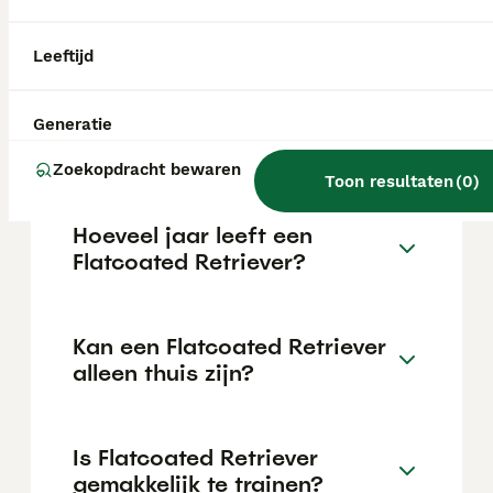
€1124 maar dit kan variëren afhankelijk van
factoren zoals de stamboom, de reputatie
van de fokker en de locatie.
Leeftijd
Wat is het karakter van een
Generatie
Flatcoated Retriever?
Zoekopdracht bewaren
Toon resultaten
(
0
)
Hoeveel jaar leeft een
Flatcoated Retriever?
Kan een Flatcoated Retriever
alleen thuis zijn?
Is Flatcoated Retriever
gemakkelijk te trainen?