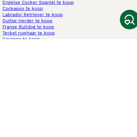
Engelse Cocker Spaniel te koop
Cockapoo te koop
Labrador Retriever te koop
Duitse Herder te koop
Franse Bulldog te koop
Teckel ruwhaar te koop
Cavapoo te koop
Andere populaire pagina's
Honden te koop in Amsterdam
Pups te koop Limburg​
Pups te koop Friesland​
Honden te koop in Gelderland
Honden te koop in Den Haag
Honden te koop in Enschede
Adopteer hond in Nederland
Informatie
Over ons
Privacybeleid
Support