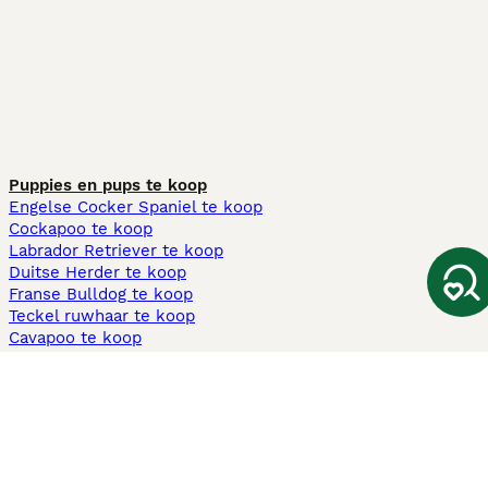
Puppies en pups te koop
Engelse Cocker Spaniel te koop
Cockapoo te koop
Labrador Retriever te koop
Duitse Herder te koop
Franse Bulldog te koop
Teckel ruwhaar te koop
Cavapoo te koop
Andere populaire pagina's
Honden te koop in Amsterdam
Pups te koop Limburg​
Pups te koop Friesland​
Honden te koop in Gelderland