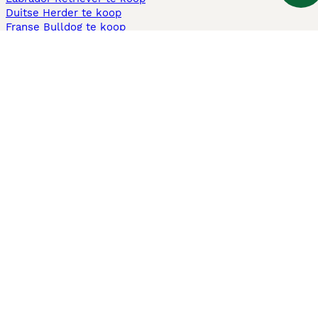
Duitse Herder te koop
Franse Bulldog te koop
Teckel ruwhaar te koop
Cavapoo te koop
Andere populaire pagina's
Honden te koop in Amsterdam
Pups te koop Limburg​
Pups te koop Friesland​
Honden te koop in Gelderland
Honden te koop in Den Haag
Honden te koop in Enschede
Adopteer hond in Nederland
Informatie
Over ons
Privacybeleid
Support
Pers
Voorwaarden
Pups verkopen