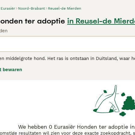
Eurasiër
Noord-Brabant
Reusel-de Mierden
Honden ter adoptie
in Reusel-de Mier
den
en middelgrote hond. Het ras is ontstaan in Duitsland, waar h
 was om de eigenschappen van de Chow Chow te combineren me
t bewaren
honden een reputatie opgebouwd als rustige en makkelijk o
 met hun families.
ier adviespagina
voor informatie over dit hondenras.
We hebben 0 Eurasiër Honden ter adoptie i
komstige resultaten wil zien voor deze exacte zoekopdracht, 