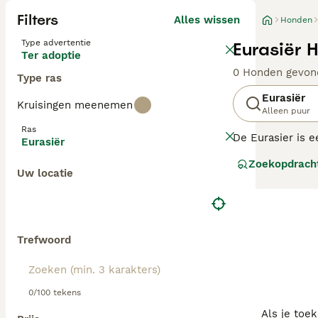
Filters
Alles wissen
Honden
Type advertentie
Eurasiër 
Ter adoptie
0 Honden gevon
Type ras
Eurasiër
Kruisingen meenemen
Alleen puur
Ras
De Eurasier is e
Eurasiër
1960. Zijn doel
Zoekopdrach
aantrekkelijke 
Uw locatie
een sterke band
Lees onze
Euras
Trefwoord
0/100 tekens
Als je toe