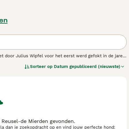
den
et door Julius Wipfel voor het eerst werd gefokt in de jaren
t die van de Wolf Spitz. In de loop der jaren hebben deze
Sorteer op
Datum gepubliceerd (nieuwste)
p te voeden honden. Ze staan ook bekend om het vormen van
n Reusel-de Mierden gevonden.
sla dan je zoekopdracht op en vind jouw perfecte hond: