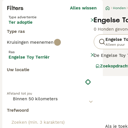
Filters
Alles wissen
Honden
Type advertentie
Engelse T
Ter adoptie
0 Honden gevon
Type ras
Engelse To
Kruisingen meenemen
Alleen puur
Ras
De Engelse Toy 
Engelse Toy Terriër
verwant zijn. Z
Zoekopdrach
kinderen.
Uw locatie
Lees onze
Engel
Afstand tot jou
Trefwoord
Als je toe