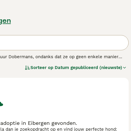
rgen
iatuur Dobermans, ondanks dat ze op geen enkele manier
en geweldige huisdieren voor huishoudens met oudere
Sorteer op
Datum gepubliceerd (nieuwste)
s.
adoptie in Eibergen gevonden.
sla dan je zoekopdracht op en vind jouw perfecte hond: