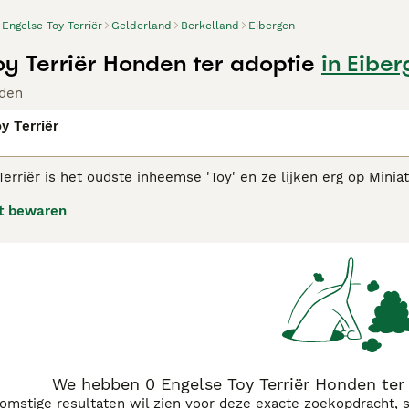
Engelse Toy Terriër
Gelderland
Berkelland
Eibergen
oy Terriër Honden ter adoptie
in Eibe
den
y Terriër
Terriër is het oudste inheemse 'Toy' en ze lijken erg op Min
e worden beschouwd als een bedreigd ras. Ze zijn prachtige 
t bewaren
se Toy Terriër adviespagina
voor informatie over dit hondenra
We hebben 0 Engelse Toy Terriër Honden ter 
komstige resultaten wil zien voor deze exacte zoekopdracht, 