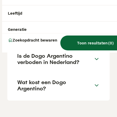
hond. Hij is een fijn huisdier voor mensen
die op zoek zijn naar een loyale,
betrouwbare en moedige hond.
Leeftijd
Is de Dogo Argentino
Generatie
agressief?
Zoekopdracht bewaren
Toon resultaten
(
0
)
Is de Dogo Argentino
verboden in Nederland?
Wat kost een Dogo
Argentino?