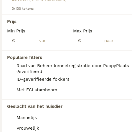
Lees onze Dogo Argentino adviespagina voor informatie
over dit hondenras.
0/100 tekens
We hebben 0 Dogo Argentino Honden ter
Prijs
adoptie in Noord-Holland gevonden.
Min Prijs
Max Prijs
Als je toekomstige resultaten wil zien voor deze 
exacte zoekopdracht, sla dan je zoekopdracht op en 
€
€
vind jouw perfecte hond:
Zoekopdracht bewaren
Populaire filters
Raad van Beheer kennelregistratie door PuppyPlaats
geverifieerd
FAQ's
ID-geverifieerde fokkers
Met FCI stamboom
Is de Dogo Argentino een
Geslacht van het huisdier
agressief ras?
Mannelijk
De Dogo Argentino heeft weliswaar een
serieuze uitstraling, maar is geen agressieve
Vrouwelijk