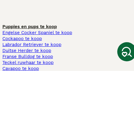
Puppies en pups te koop
Engelse Cocker Spaniel te koop
Cockapoo te koop
Labrador Retriever te koop
Duitse Herder te koop
Franse Bulldog te koop
Teckel ruwhaar te koop
Cavapoo te koop
Andere populaire pagina's
Honden te koop in Amsterdam
Pups te koop Limburg​
Pups te koop Friesland​
Honden te koop in Gelderland
Honden te koop in Den Haag
Honden te koop in Enschede
Adopteer hond in Nederland