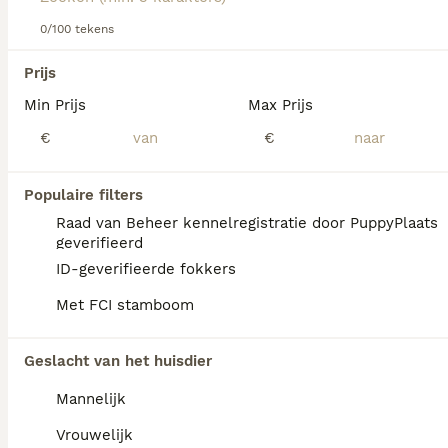
0/100 tekens
We hebben 0 Chinese Naakthond Honden ter
Prijs
adoptie in Noord-Holland gevonden.
Min Prijs
Max Prijs
Als je toekomstige resultaten wil zien voor deze 
exacte zoekopdracht, sla dan je zoekopdracht op en 
€
€
vind jouw perfecte hond:
Zoekopdracht bewaren
Populaire filters
Raad van Beheer kennelregistratie door PuppyPlaats
geverifieerd
FAQ's
ID-geverifieerde fokkers
Met FCI stamboom
Zijn Chinese naakthonden
Geslacht van het huisdier
geschikte gezinshonden?
Mannelijk
Chinese Cresteds zijn vrolijke, sociale
honden die een hechte band opbouwen met
Vrouwelijk