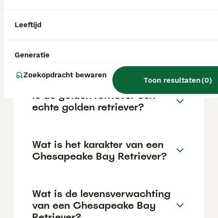
een aanzienlijke investering die varieert
afhankelijk van de fokker.
Leeftijd
Wat is een Amerikaanse
Generatie
Golden Retriever?
Zoekopdracht bewaren
Toon resultaten
(
0
)
Is de golden retriever een
echte golden retriever?
Wat is het karakter van een
Chesapeake Bay Retriever?
Wat is de levensverwachting
van een Chesapeake Bay
Retriever?