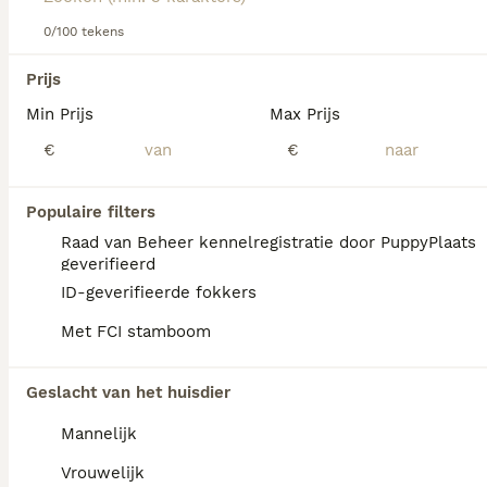
Lees onze
Chesapeake Bay Retriever adviespagina
voor
informatie over dit hondenras.
0/100 tekens
We hebben 0 Chesapeake Bay Retriever
Prijs
Honden ter adoptie in Goeree-Overflakkee
Min Prijs
Max Prijs
gevonden.
Als je toekomstige resultaten wil zien voor deze 
€
€
exacte zoekopdracht, sla dan je zoekopdracht op en 
vind jouw perfecte hond:
Populaire filters
Zoekopdracht bewaren
Raad van Beheer kennelregistratie door PuppyPlaats
geverifieerd
ID-geverifieerde fokkers
FAQ's
Met FCI stamboom
Geslacht van het huisdier
Wat kost een Chesapeake
Bay Retriever?
Mannelijk
Een Chesapeake Bay Retriever pup vraagt
Vrouwelijk