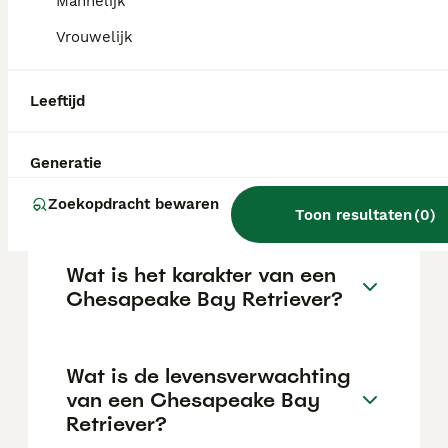
afhankelijk van de fokker.
Mannelijk
Vrouwelijk
Wat is een Amerikaanse
Golden Retriever?
Leeftijd
Generatie
Is de golden retriever een
echte golden retriever?
Zoekopdracht bewaren
Toon resultaten
(
0
)
Wat is het karakter van een
Chesapeake Bay Retriever?
Wat is de levensverwachting
van een Chesapeake Bay
Retriever?