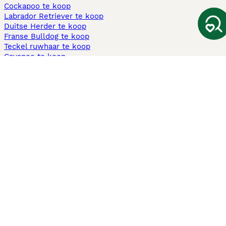
Cockapoo te koop
Labrador Retriever te koop
Duitse Herder te koop
Franse Bulldog te koop
Teckel ruwhaar te koop
Cavapoo te koop
Andere populaire pagina's
Honden te koop in Amsterdam
Pups te koop Limburg​
Pups te koop Friesland​
Honden te koop in Gelderland
Honden te koop in Den Haag
Honden te koop in Enschede
Adopteer hond in Nederland
Informatie
Over ons
Privacybeleid
Support
Pers