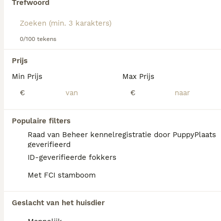
Trefwoord
Lees onze
Chesapeake Bay Retriever adviespagina
voor
informatie over dit hondenras.
We hebben 0 Chesapeake Bay Retriever
0/100 tekens
Honden ter adoptie in Brunssum gevonden.
Als je toekomstige resultaten wil zien voor deze 
Prijs
exacte zoekopdracht, sla dan je zoekopdracht op en 
vind jouw perfecte hond:
Min Prijs
Max Prijs
€
€
Zoekopdracht bewaren
Populaire filters
FAQ's
Raad van Beheer kennelregistratie door PuppyPlaats
geverifieerd
ID-geverifieerde fokkers
Wat kost een Chesapeake
Met FCI stamboom
Bay Retriever?
Een Chesapeake Bay Retriever pup vraagt
Geslacht van het huisdier
een aanzienlijke investering die varieert