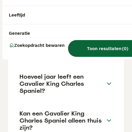
Charles Spaniel pup in Nederland ligt rond
de €1323 maar dit kan variëren afhankelijk
van factoren zoals de stamboom, de
Leeftijd
reputatie van de fokker en de locatie.
Generatie
Wat is het karakter van een
Zoekopdracht bewaren
Cavalier King Charles
Toon resultaten
(
0
)
Spaniel?
Hoeveel jaar leeft een
Cavalier King Charles
Spaniel?
Kan een Cavalier King
Charles Spaniel alleen thuis
zijn?