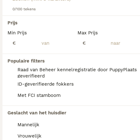
informatie over dit hondenras.
0/100 tekens
We hebben 0 Cavalier King Charles Spaniel
Prijs
Honden ter adoptie in Reusel-de Mierden
Min Prijs
Max Prijs
gevonden.
Als je toekomstige resultaten wil zien voor deze 
€
€
exacte zoekopdracht, sla dan je zoekopdracht op en 
vind jouw perfecte hond:
Populaire filters
Zoekopdracht bewaren
Raad van Beheer kennelregistratie door PuppyPlaats
geverifieerd
ID-geverifieerde fokkers
FAQ's
Met FCI stamboom
Geslacht van het huisdier
Hoeveel kost een Cavalier
King Charles Spaniel?
Mannelijk
De gemiddelde prijs voor een Cavalier King
Vrouwelijk