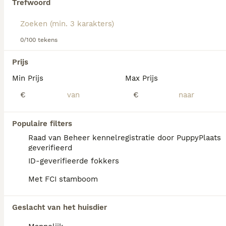
Trefwoord
We hebben 0 Cane Corso Honden ter adoptie
0/100 tekens
in Amsterdam gevonden.
Als je toekomstige resultaten wil zien voor deze 
Prijs
exacte zoekopdracht, sla dan je zoekopdracht op en 
vind jouw perfecte hond:
Min Prijs
Max Prijs
€
€
Zoekopdracht bewaren
Populaire filters
FAQ's
Raad van Beheer kennelregistratie door PuppyPlaats
geverifieerd
ID-geverifieerde fokkers
Hoeveel kost een Cane
Met FCI stamboom
Corso?
De gemiddelde prijs voor een Cane Corso
Geslacht van het huisdier
pup in Nederland ligt rond de €1057 maar dit