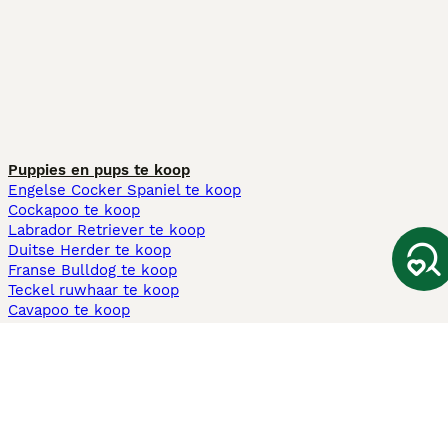
Puppies en pups te koop
Engelse Cocker Spaniel te koop
Cockapoo te koop
Labrador Retriever te koop
Duitse Herder te koop
Franse Bulldog te koop
Teckel ruwhaar te koop
Cavapoo te koop
Andere populaire pagina's
Honden te koop in Amsterdam
Pups te koop Limburg​
Pups te koop Friesland​
Honden te koop in Gelderland