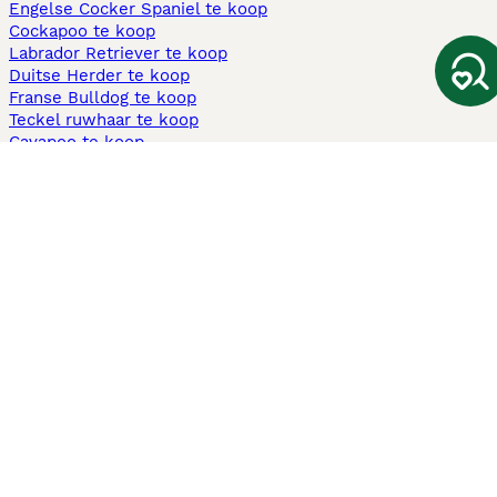
Engelse Cocker Spaniel te koop
Cockapoo te koop
Labrador Retriever te koop
Duitse Herder te koop
Franse Bulldog te koop
Teckel ruwhaar te koop
Cavapoo te koop
Andere populaire pagina's
Honden te koop in Amsterdam
Pups te koop Limburg​
Pups te koop Friesland​
Honden te koop in Gelderland
Honden te koop in Den Haag
Honden te koop in Enschede
Adopteer hond in Nederland
Informatie
Over ons
Privacybeleid
Support