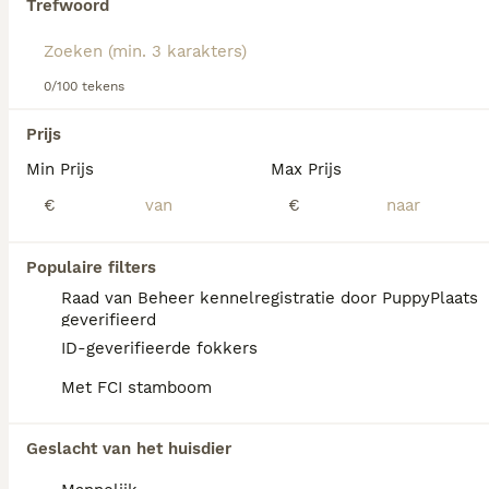
Trefwoord
Lees onze
Cairn Terriër adviespagina
voor informatie over
dit hondenras.
We hebben 0 Cairn Terriër Honden ter
0/100 tekens
adoptie in Landgraaf gevonden.
Als je toekomstige resultaten wil zien voor deze 
Prijs
exacte zoekopdracht, sla dan je zoekopdracht op en 
vind jouw perfecte hond:
Min Prijs
Max Prijs
€
€
Zoekopdracht bewaren
Populaire filters
FAQ's
Raad van Beheer kennelregistratie door PuppyPlaats
geverifieerd
ID-geverifieerde fokkers
Wat zijn de nadelen van een
Met FCI stamboom
Cairn Terriër?
De Cairn Terriër kan last hebben van
Geslacht van het huisdier
ontwrichting van de knieschijf, de ziekte van