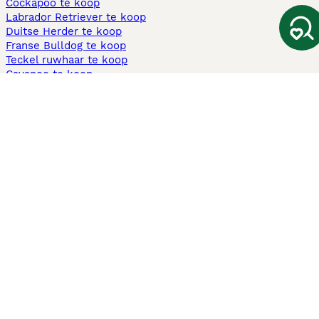
Cockapoo te koop
Labrador Retriever te koop
Duitse Herder te koop
Franse Bulldog te koop
Teckel ruwhaar te koop
Cavapoo te koop
Andere populaire pagina's
Honden te koop in Amsterdam
Pups te koop Limburg​
Pups te koop Friesland​
Honden te koop in Gelderland
Honden te koop in Den Haag
Honden te koop in Enschede
Adopteer hond in Nederland
Informatie
Over ons
Privacybeleid
Support
Pers