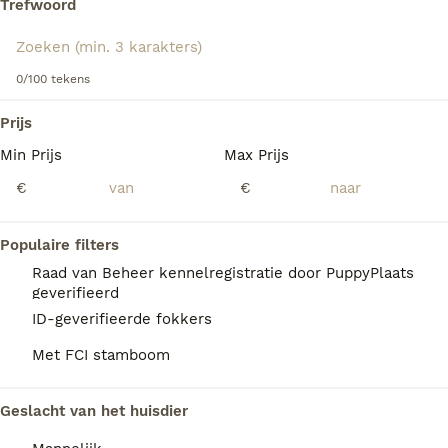
Trefwoord
Lees onze
Bullmastiff adviespagina
voor informatie over
dit hondenras.
We hebben 0 Bullmastiff Honden ter adoptie
0/100 tekens
in Assendelft gevonden.
Als je toekomstige resultaten wil zien voor deze 
Prijs
exacte zoekopdracht, sla dan je zoekopdracht op en 
vind jouw perfecte hond:
Min Prijs
Max Prijs
€
€
Zoekopdracht bewaren
Populaire filters
FAQ's
Raad van Beheer kennelregistratie door PuppyPlaats
geverifieerd
ID-geverifieerde fokkers
Hoeveel kost een Bullmastiff
Met FCI stamboom
pup?
De gemiddelde prijs voor een Bullmastiff
Geslacht van het huisdier
pup in Nederland ligt rond de €934 maar dit