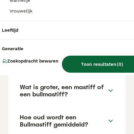
kan variëren afhankelijk van factoren zoals
Mannelijk
de stamboom, de reputatie van de fokker en
Vrouwelijk
de locatie.
Leeftijd
Is een Bullmastiff sterk?
Generatie
Heeft een Bullmastiff veel
Zoekopdracht bewaren
beweging nodig?
Toon resultaten
(
0
)
Wat is groter, een mastiff of
een bullmastiff?
Hoe oud wordt een
Bullmastiff gemiddeld?