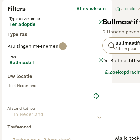
Filters
Alles wissen
Honden
Type advertentie
Bullmasti
Ter adoptie
0 Honden gevon
Type ras
Bullmastif
Kruisingen meenemen
Alleen puur
Ras
De Bullmastiff w
Bullmastiff
bulldog. Oorspro
Zoekopdrach
gezelschapshond
Uw locatie
Lees onze
Bullm
Heel Nederland
Afstand tot jou
Trefwoord
Als je toe