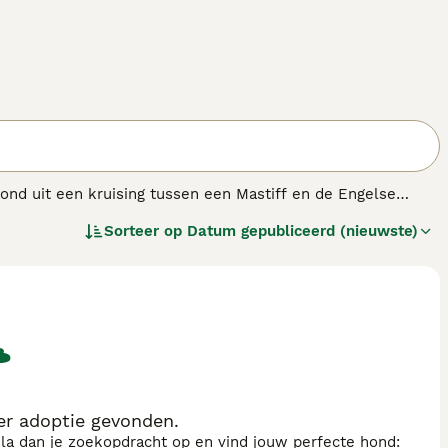
tond uit een kruising tussen een Mastiff en de Engelse
oren, zijn deze grote honden nu populaire
Sorteer op
Datum gepubliceerd (nieuwste)
t en alert en worden snel loyale familieleden.
er adoptie gevonden.
sla dan je zoekopdracht op en vind jouw perfecte hond: