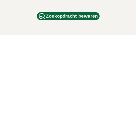
Zoekopdracht bewaren
dam
and
ag
de
d
ci Animali
Lancaster Puppies
 verbeteren. Met het gebruik van deze website en
en cookiebeleid
van Puppyplaats. U kunt op elk moment