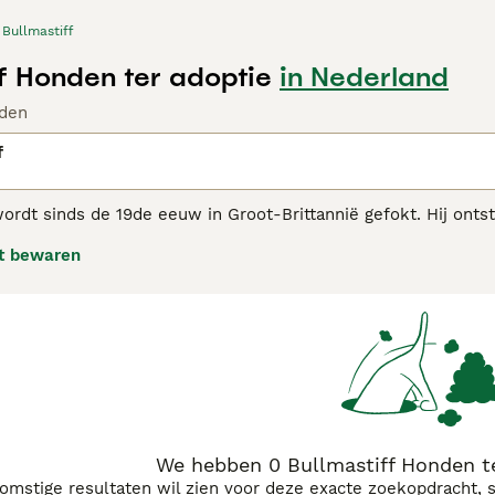
Bullmastiff
ff Honden ter adoptie
in Nederland
den
f
ordt sinds de 19de eeuw in Groot-Brittannië gefokt. Hij onts
nkelijk gefokt om jachtopzieners te helpen stropers op te sp
t bewaren
en geworden. Ze staan bekend als temperamentvol, intelligen
astiff adviespagina
voor informatie over dit hondenras.
We hebben 0 Bullmastiff Honden t
komstige resultaten wil zien voor deze exacte zoekopdracht, 