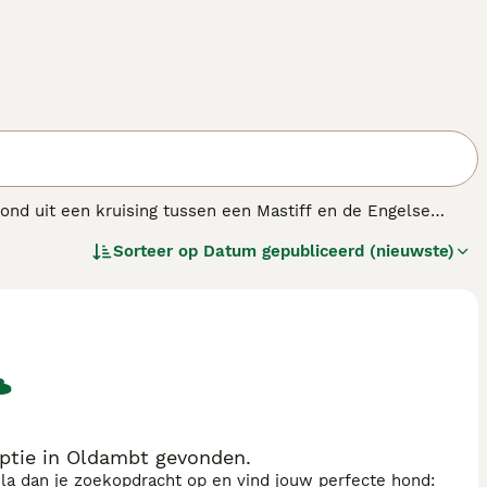
tond uit een kruising tussen een Mastiff en de Engelse
oren, zijn deze grote honden nu populaire
Sorteer op
Datum gepubliceerd (nieuwste)
t en alert en worden snel loyale familieleden.
ptie in Oldambt gevonden.
sla dan je zoekopdracht op en vind jouw perfecte hond: