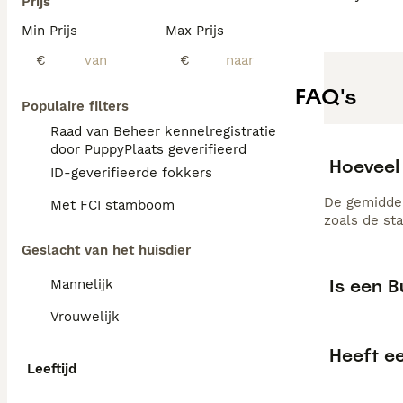
Prijs
Min Prijs
Max Prijs
€
€
FAQ's
Populaire filters
Raad van Beheer kennelregistratie
door PuppyPlaats geverifieerd
Hoeveel 
ID-geverifieerde fokkers
De gemiddel
Met FCI stamboom
zoals de st
Geslacht van het huisdier
Is een B
Mannelijk
Vrouwelijk
Heeft e
Leeftijd