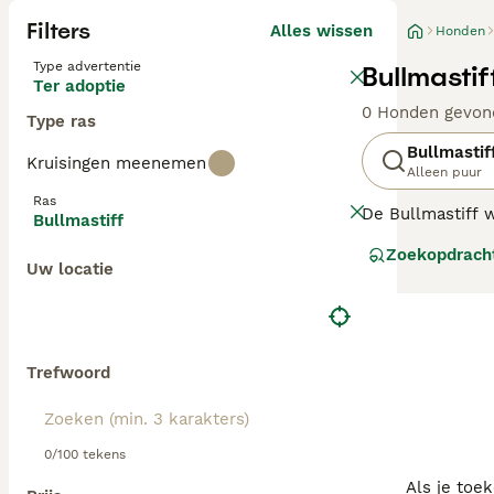
Filters
Alles wissen
Honden
Type advertentie
Bullmasti
Ter adoptie
0 Honden gevon
Type ras
Bullmastif
Kruisingen meenemen
Alleen puur
Ras
De Bullmastiff w
Bullmastiff
bulldog. Oorspro
Zoekopdrach
gezelschapshond
Uw locatie
Lees onze
Bullm
Trefwoord
0/100 tekens
Als je toe