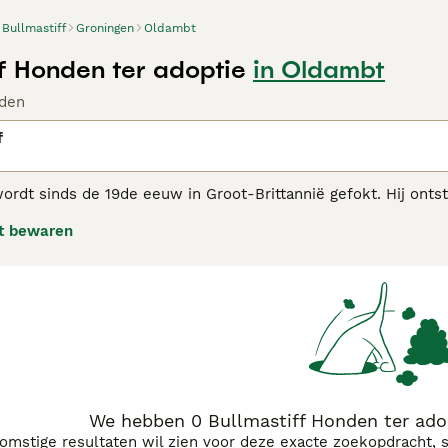
Bullmastiff
Groningen
Oldambt
ff Honden ter adoptie
in Oldambt
den
f
ordt sinds de 19de eeuw in Groot-Brittannië gefokt. Hij onts
nkelijk gefokt om jachtopzieners te helpen stropers op te sp
t bewaren
en geworden. Ze staan bekend als temperamentvol, intelligen
astiff adviespagina
voor informatie over dit hondenras.
We hebben 0 Bullmastiff Honden ter ado
komstige resultaten wil zien voor deze exacte zoekopdracht, 